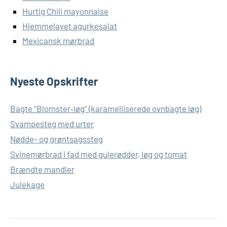
Hurtig Chili mayonnaise
Hjemmelavet agurkesalat
Mexicansk mørbrad
Nyeste Opskrifter
Bagte “Blomster‑løg” (karamelliserede ovnbagte løg)
Svampesteg med urter
Nødde- og grøntsagssteg
Svinemørbrad i fad med gulerødder, løg og tomat
Brændte mandler
Julekage