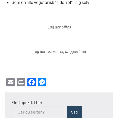
Som en lille vegetarisk “side‑ret” i sig selv
Løg der pilles
Løg der skæres og lægges i fad
Email
Print
Facebook
Messenger
Find opskrift her
Søg