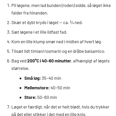
Pil løgene, men lad bunden (roden) sidde, så løget ikke
falder fra hinanden.
Skær et dybt kryds i løget — ca. ¾ ned.
Sæt løgene i et lille ildfast fad.
Kom en lille klump smør ned i midten af hvert løg.
Tilsæt lidt timian/rosmarin og en dråbe balsamico.
Bag ved
200°C i 40–60 minutter
, afhængigt af løgets
størrelse.
Små løg:
35–40 min
Mellemstore:
40–50 min
Store:
50–60 min
Løget er færdigt, når det er helt blødt, hvis du trykker
på det eller stikker i det med en lille kniv.