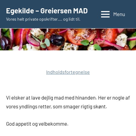
Videre
Egekilde – Greiersen MAD
til
Menu
Vores helt private opskrifter…. og lidt til.
indhold
Indholdsfortegnelse
Vi elsker at lave dejlig mad med hinanden. Her er nogle af
vores yndlings retter, som smager rigtig skønt.
God appetit og velbekomme.