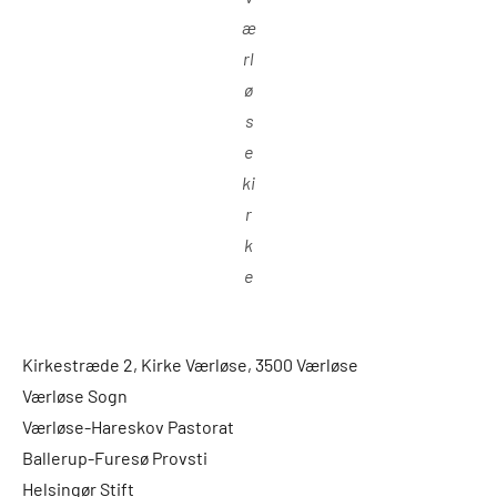
æ
rl
ø
s
e
ki
r
k
e
Kirkestræde 2, Kirke Værløse, 3500 Værløse
Værløse Sogn
Værløse-Hareskov Pastorat
Ballerup-Furesø Provsti
Helsingør Stift