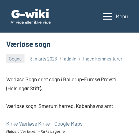
Videre
til
Menu
G
At
indhold
vide
wiki
eller
Værløse sogn
ikke
vide
Sogne
3. marts 2023
admin
Ingen kommentarer
Værløse Sogn er et sogn i Ballerup-Furesø Provsti
(Helsingør Stift).
Værløse sogn, Smørum herred, Københavns amt.
Kirke Værløse Kirke – Google Maps
Middelalder kirken – Kirke bøgerne