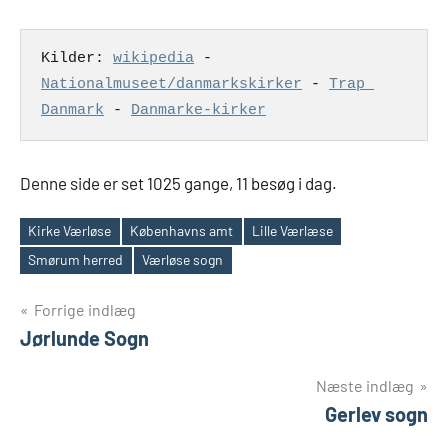
Kilder: 
wikipedia
 - 
Nationalmuseet/danmarkskirker
 - 
Trap 
Danmark
 - 
Danmarke-kirker
Denne side er set 1025 gange, 11 besøg i dag.
Kirke Værløse
Københavns amt
Lille Værlæse
Tags
Smørum herred
Værløse sogn
Indlægsnavigation
Forrige indlæg
Jørlunde Sogn
Næste indlæg
Gerlev sogn