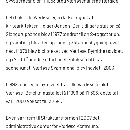
Syvstjerneskolen. I 1963 stod Værløsehallerne færdige.
I 1971 fik Lille Værløse egen kirke tegnet af
kirkearkitekten Holger Jensen. Den tidligere station på
Slangerupbanen blev i 1977 ændret til en S-togsstation,
og samtidig blev den oprindelige stationsbygning revet
ned. I 1979 blev biblioteket ved Værløse Bymidte udvidet,
og i 2006 åbnede kulturhuset Galaksen til bl.a.
scenekunst. Værløse Svømmehal blev indviet i 2003.
I 1992 ændredes bynavnet fra Lille Værløse til blot
Værløse. Befolkningstallet lå i 1999 på 11.696, dette tal
var i 2007 vokset til 12.494.
Byen var frem til Strukturreformen i 2007 det
administrative center for Værløse Kommune.