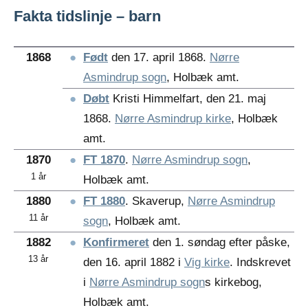
Fakta tidslinje – barn
1868
●
Født
den 17. april 1868.
Nørre
Asmindrup sogn
, Holbæk amt.
●
Døbt
Kristi Himmelfart, den 21. maj
1868.
Nørre Asmindrup kirke
, Holbæk
amt.
1870
●
FT 1870
.
Nørre Asmindrup sogn
,
1 år
Holbæk amt.
1880
●
FT 1880
. Skaverup,
Nørre Asmindrup
11 år
sogn
, Holbæk amt.
1882
●
Konfirmeret
den 1. søndag efter påske,
13 år
den 16. april 1882 i
Vig kirke
. Indskrevet
i
Nørre Asmindrup sogn
s kirkebog,
Holbæk amt.