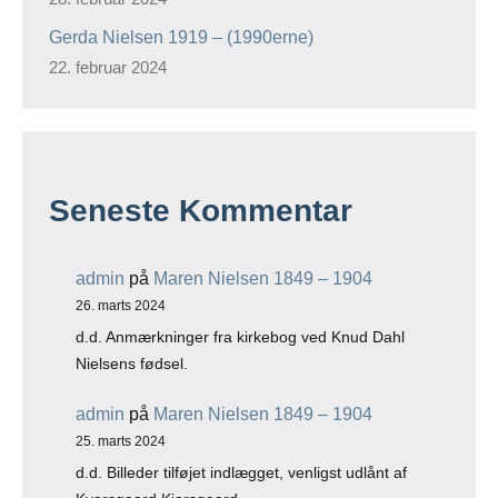
Seneste Kommentar
admin
på
Maren Nielsen 1849 – 1904
26. marts 2024
d.d. Anmærkninger fra kirkebog ved Knud Dahl
Nielsens fødsel.
admin
på
Maren Nielsen 1849 – 1904
25. marts 2024
d.d. Billeder tilføjet indlægget, venligst udlånt af
Kyarsgaard.Kjarsgaard.
admin
på
Lilian Eli Nielsen født Jensen 1946
10. februar 2024
Tak for det. Jeg har prøvet at sætte det op så det er
lidt mere overskueligt og flytter de respektive…