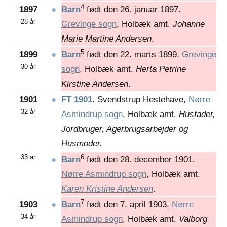
4
1897
●
Barn
født den 26. januar 1897.
28 år
Grevinge sogn
, Holbæk amt.
Johanne
Marie Martine Andersen
.
5
1899
●
Barn
født den 22. marts 1899.
Grevinge
30 år
sogn
, Holbæk amt.
Herta Petrine
Kirstine Andersen
.
1901
●
FT 1901
. Svendstrup Hestehave,
Nørre
32 år
Asmindrup sogn
, Holbæk amt.
Husfader,
Jordbruger, Agerbrugsarbejder og
Husmoder.
33 år
6
●
Barn
født den 28. december 1901.
Nørre Asmindrup sogn
, Holbæk amt.
Karen Kristine Andersen
.
7
1903
●
Barn
født den 7. april 1903.
Nørre
34 år
Asmindrup sogn
, Holbæk amt.
Valborg