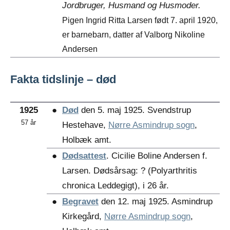
Jordbruger, Husmand og Husmoder.
Pigen Ingrid Ritta Larsen født 7. april 1920,
er barnebarn, datter af Valborg Nikoline
Andersen
Fakta tidslinje – død
1925
●
Død
den 5. maj 1925. Svendstrup
57 år
Hestehave,
Nørre Asmindrup sogn
,
Holbæk amt.
●
Dødsattest
. Cicilie Boline Andersen f.
Larsen. Dødsårsag: ? (Polyarthritis
chronica Leddegigt), i 26 år.
●
Begravet
den 12. maj 1925. Asmindrup
Kirkegård,
Nørre Asmindrup sogn
,