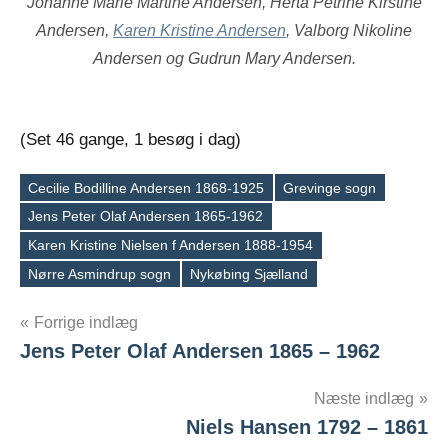
Johanne Marie Martine Andersen, Herta Petrine Kirstine
Andersen,
Karen Kristine Andersen
, Valborg Nikoline
Andersen og Gudrun Mary Andersen.
(Set 46 gange, 1 besøg i dag)
Cecilie Bodilline Andersen 1868-1925
Grevinge sogn
Jens Peter Olaf Andersen 1865-1962
Tags
Karen Kristine Nielsen f Andersen 1888-1954
Nørre Asmindrup sogn
Nykøbing Sjælland
Indlægsnavigation
Forrige indlæg
Jens Peter Olaf Andersen 1865 – 1962
Næste indlæg
Niels Hansen 1792 – 1861