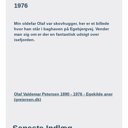
1976
Min oldefar Olaf var skovhugger, her er et billede
hvor han står i baghaven på Egebjergvej. Vender
man sig om er der en fantastisk udsigt over
isefjorden.
Olaf Valdemar Petersen 1890 - 1976 - Egekilde aner
(greiersen.dk)
Seneste Indlæg
Peder Jensen 1844 – 1898
8. april 2024
Anders Christian Nielsen 1771 – 1840
5. april 2024