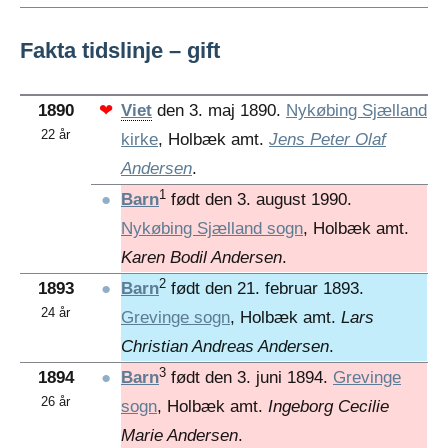
Fakta tidslinje – gift
1890
❤
Viet
den 3. maj 1890.
Nykøbing Sjælland
22 år
kirke
, Holbæk amt.
Jens Peter Olaf
Andersen
.
1
●
Barn
født den 3. august 1990.
Nykøbing Sjælland sogn
, Holbæk amt.
Karen Bodil Andersen
.
2
1893
●
Barn
født den 21. februar 1893.
24 år
Grevinge sogn
, Holbæk amt.
Lars
Christian Andreas Andersen
.
3
1894
●
Barn
født den 3. juni 1894.
Grevinge
26 år
sogn
, Holbæk amt.
Ingeborg Cecilie
Marie Andersen
.