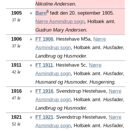
Nikoline Andersen
.
8
1905
●
Barn
født den 20. september 1905.
37 år
Nørre Asmindrup sogn
, Holbæk amt.
Gudrun Mary Andersen
.
1906
●
FT 1906
. Hestehave M5a,
Nørre
37 år
Asmindrup sogn
, Holbæk amt.
Husfader,
Landbrug og Husmoder.
1911
●
FT 1911
. Hestehave 5c,
Nørre
42 år
Asmindrup sogn
, Holbæk amt.
Husfader,
Husmand og Husmoder, Husgerning.
1916
●
FT 1916
. Svendstrup Hestehave,
Nørre
47 år
Asmindrup sogn
, Holbæk amt.
Husfader,
Landbrug og Husmoder.
1921
●
FT 1921
. Svendstrup Hestehave,
Nørre
52 år
Asmindrup sogn
, Holbæk amt.
Husfader,