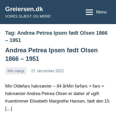
Videre
Greiersen.dk
til
Menu
VORES SLÆGT OG MERE!
indhold
Tag:
Andrea Petrea Ipsen født Olsen 1866
– 1951
Andrea Petrea Ipsen født Olsen
1866 – 1951
Min slægt
27. december 2022
Jens
Ingen
Greiersen
kommentarer
Min Oldefars halvsøster – 84 årMin farfars > fars >
halvsøster Andrea Petrea Olsen er datter af ugift
fruentimmer Elisebeth Margrethe Hansen, født den 15.
[…]