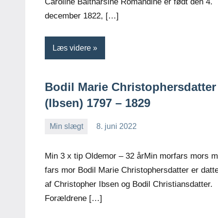
Caroline Baltharsine Romandine er født den 4.
december 1822, […]
Læs videre
Bodil Marie Christophersdatter
(Ibsen) 1797 – 1829
Min slægt
8. juni 2022
Jens
Ingen
Greiersen
kommentarer
Min 3 x tip Oldemor – 32 årMin morfars mors 
fars mor Bodil Marie Christophersdatter er datt
af Christopher Ibsen og Bodil Christiansdatter.
Forældrene […]