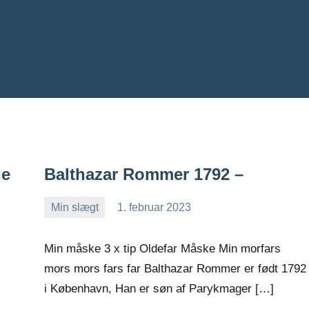
ne
Balthazar Rommer 1792 –
Min slægt
1. februar 2023
Jens
Ingen
Greiersen
kommentarer
Min måske 3 x tip Oldefar Måske Min morfars
mors mors fars far Balthazar Rommer er født 1792
i København, Han er søn af Parykmager […]