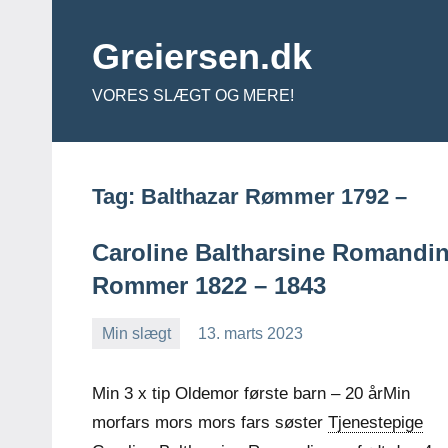
Videre
til
Greiersen.dk
indhold
VORES SLÆGT OG MERE!
Tag:
Balthazar Rømmer 1792 –
Caroline Baltharsine Romandi
Rommer 1822 – 1843
Min slægt
13. marts 2023
Jens
2
Greiersen
kommentarer
Min 3 x tip Oldemor første barn – 20 årMin
morfars mors mors fars søster
Tjenestepige