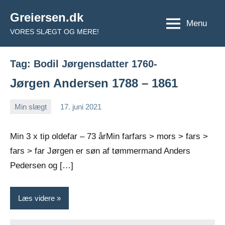
Videre
Greiersen.dk
til
Menu
VORES SLÆGT OG MERE!
indhold
Tag:
Bodil Jørgensdatter 1760-
Jørgen Andersen 1788 – 1861
Min slægt
17. juni 2021
Jens
Ingen
Greiersen
kommentarer
Min 3 x tip oldefar – 73 årMin farfars > mors > fars >
fars > far Jørgen er søn af tømmermand Anders
Pedersen og […]
Læs videre