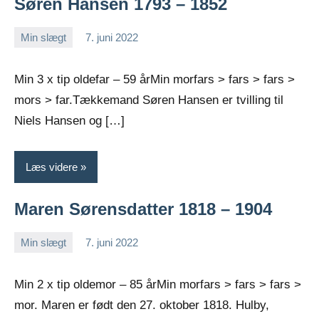
Søren Hansen 1793 – 1852
Min slægt
7. juni 2022
Jens
Ingen
Greiersen
kommentarer
Min 3 x tip oldefar – 59 årMin morfars > fars > fars >
mors > far.Tækkemand Søren Hansen er tvilling til
Niels Hansen og […]
Læs videre
Maren Sørensdatter 1818 – 1904
Min slægt
7. juni 2022
Jens
Ingen
Greiersen
kommentarer
Min 2 x tip oldemor – 85 årMin morfars > fars > fars >
mor. Maren er født den 27. oktober 1818. Hulby,