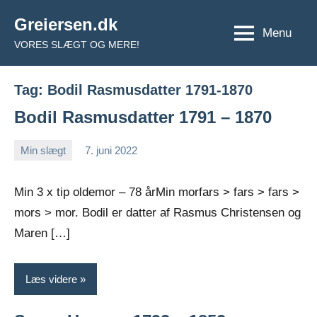
Videre
Greiersen.dk
til
Menu
VORES SLÆGT OG MERE!
indhold
Tag:
Bodil Rasmusdatter 1791-1870
Bodil Rasmusdatter 1791 – 1870
Min slægt
7. juni 2022
Jens
Ingen
Greiersen
kommentarer
Min 3 x tip oldemor – 78 årMin morfars > fars > fars >
mors > mor. Bodil er datter af Rasmus Christensen og
Maren […]
Læs videre