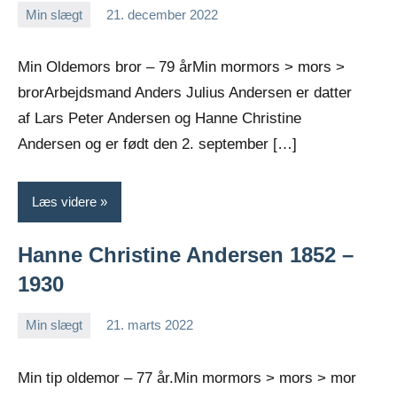
Min slægt
21. december 2022
Jens
Ingen
Greiersen
kommentarer
Min Oldemors bror – 79 årMin mormors > mors >
brorArbejdsmand Anders Julius Andersen er datter
af Lars Peter Andersen og Hanne Christine
Andersen og er født den 2. september […]
Læs videre
Hanne Christine Andersen 1852 –
1930
Min slægt
21. marts 2022
Jens
Ingen
Greiersen
kommentarer
Min tip oldemor – 77 år.Min mormors > mors > mor