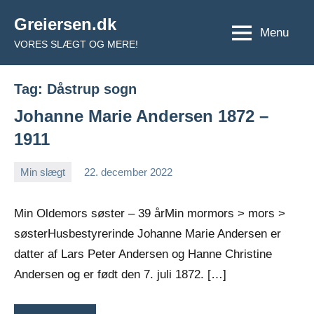
Videre
Greiersen.dk
til
Menu
VORES SLÆGT OG MERE!
indhold
Tag:
Dåstrup sogn
Johanne Marie Andersen 1872 –
1911
Min slægt
22. december 2022
Jens
Ingen
Greiersen
kommentarer
Min Oldemors søster – 39 årMin mormors > mors >
søsterHusbestyrerinde Johanne Marie Andersen er
datter af Lars Peter Andersen og Hanne Christine
Andersen og er født den 7. juli 1872. […]