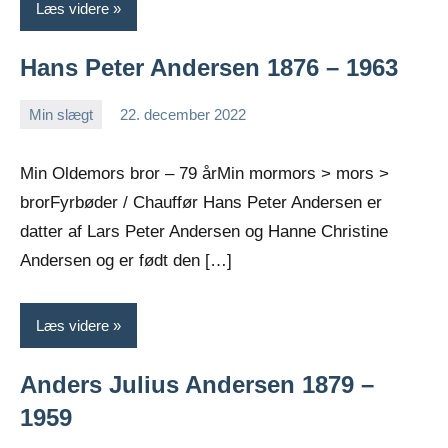
Læs videre
Hans Peter Andersen 1876 – 1963
Min slægt
22. december 2022
Jens
Ingen
Greiersen
kommentarer
Min Oldemors bror – 79 årMin mormors > mors >
brorFyrbøder / Chauffør Hans Peter Andersen er
datter af Lars Peter Andersen og Hanne Christine
Andersen og er født den […]
Læs videre
Anders Julius Andersen 1879 –
1959