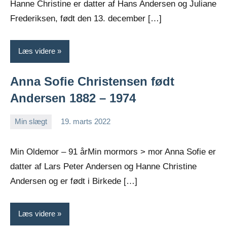
Hanne Christine er datter af Hans Andersen og Juliane
Frederiksen, født den 13. december […]
Læs videre
Anna Sofie Christensen født
Andersen 1882 – 1974
Min slægt
19. marts 2022
Jens
2
Greiersen
kommentarer
Min Oldemor – 91 årMin mormors > mor Anna Sofie er
datter af Lars Peter Andersen og Hanne Christine
Andersen og er født i Birkede […]
Læs videre