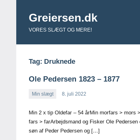
Videre
til
Greiersen.dk
indhold
VORES SLÆGT OG MERE!
Tag:
Druknede
Ole Pedersen 1823 – 1877
Min slægt
8. juli 2022
Jens
Ingen
Greiersen
kommentarer
Min 2 x tip Oldefar – 54 årMin morfars > mors 
fars > farArbejdsmand og Fisker Ole Pedersen 
søn af Peder Pedersen og […]