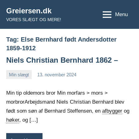
Videre
Greiersen.dk
til
Menu
VORES SLÆGT OG MERE!
indhold
Tag:
Else Bernhard født Andersdotter
1859-1912
Niels Christian Bernhard 1862 –
Min slægt
13. november 2024
Jens
Ingen
Greiersen
kommentarer
Min tip oldemors bror Min morfars > mors >
morbrorArbejdsmand Niels Christian Bernhard blev
født som søn af Bernhard Steffensen, en
afbygger
og
høker
, og […]