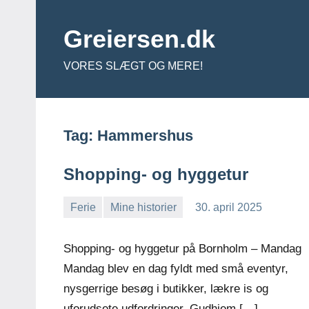
Videre
til
Greiersen.dk
indhold
VORES SLÆGT OG MERE!
Tag:
Hammershus
Shopping- og hyggetur
Ferie
Mine historier
30. april 2025
Jens
Ingen
Greiersen
kommentarer
Shopping- og hyggetur på Bornholm – Mandag
Mandag blev en dag fyldt med små eventyr,
nysgerrige besøg i butikker, lækre is og
uforudsete udfordringer. Gudhjem […]