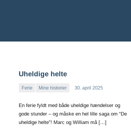
Uheldige helte
Ferie
Mine historier
30. april 2025
Jens
Ingen
Greiersen
kommentarer
En ferie fyldt med både uheldige hændelser og
gode stunder – og måske en hel lille saga om “De
uheldige helte”! Marc og William må […]