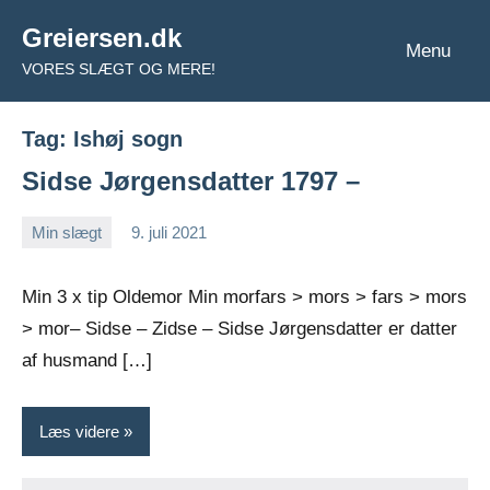
Videre
Greiersen.dk
til
Menu
VORES SLÆGT OG MERE!
indhold
Tag:
Ishøj sogn
Sidse Jørgensdatter 1797 –
Min slægt
9. juli 2021
Jens
Ingen
Greiersen
kommentarer
Min 3 x tip Oldemor Min morfars > mors > fars > mors
> mor– Sidse – Zidse – Sidse Jørgensdatter er datter
af husmand […]
Læs videre