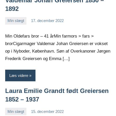
Valdemar Johan Greiersen 1850 –
1892
Min slægt
17. december 2022
Jens
Ingen
Greiersen
kommentarer
Min Oldefars bror – 41 årMin farmors > fars >
brorCigarmager Valdemar Johan Greiersen er vokset
op i Nyboder, København. Søn af Overkanoner Jørgen
Frederik Greiersen og Emma […]
Læs videre
Laura Emilie Grandt født Greiersen
1852 – 1937
Min slægt
15. december 2022
Jens
Ingen