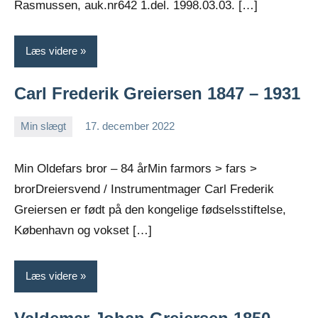
Rasmussen, auk.nr642 1.del. 1998.03.03. […]
Læs videre
Carl Frederik Greiersen 1847 – 1931
Min slægt
17. december 2022
Jens
Ingen
Greiersen
kommentarer
Min Oldefars bror – 84 årMin farmors > fars >
brorDreiersvend / Instrumentmager Carl Frederik
Greiersen er født på den kongelige fødselsstiftelse,
København og vokset […]
Læs videre