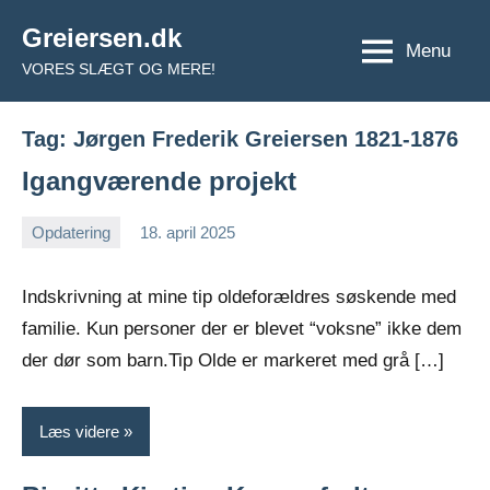
Videre
Greiersen.dk
til
Menu
VORES SLÆGT OG MERE!
indhold
Tag:
Jørgen Frederik Greiersen 1821-1876
Igangværende projekt
Opdatering
18. april 2025
Jens
Ingen
Greiersen
kommentarer
Indskrivning at mine tip oldeforældres søskende med
familie. Kun personer der er blevet “voksne” ikke dem
der dør som barn.Tip Olde er markeret med grå […]
Læs videre