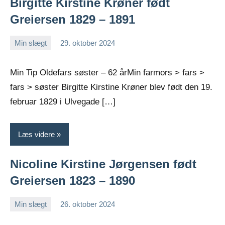
Birgitte Kirstine Krøner født
Greiersen 1829 – 1891
Min slægt
29. oktober 2024
Jens
Ingen
Greiersen
kommentarer
Min Tip Oldefars søster – 62 årMin farmors > fars >
fars > søster Birgitte Kirstine Krøner blev født den 19.
februar 1829 i Ulvegade […]
Læs videre
Nicoline Kirstine Jørgensen født
Greiersen 1823 – 1890
Min slægt
26. oktober 2024
Jens
Ingen
Greiersen
kommentarer