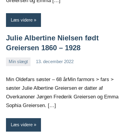
Greiersen og Emma […]
Læs videre
Julie Albertine Nielsen født
Greiersen 1860 – 1928
Min slægt
13. december 2022
Jens
Ingen
Greiersen
kommentarer
Min Oldefars søster – 68 årMin farmors > fars >
søster Julie Albertine Greiersen er datter af
Overkanoner Jørgen Frederik Greiersen og Emma
Sophia Greiersen. […]
Læs videre