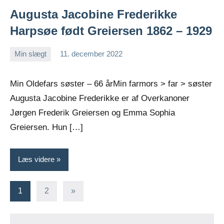
Augusta Jacobine Frederikke
Harpsøe født Greiersen 1862 – 1929
Min slægt
11. december 2022
Jens
Ingen
Greiersen
kommentarer
Min Oldefars søster – 66 årMin farmors > far > søster
Augusta Jacobine Frederikke er af Overkanoner
Jørgen Frederik Greiersen og Emma Sophia
Greiersen. Hun […]
Læs videre
Indlægsinddeling
Næste
1
2
»
indlæg