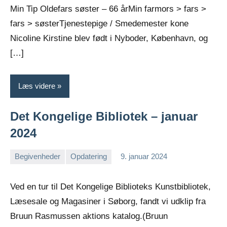
Min Tip Oldefars søster – 66 årMin farmors > fars >
fars > søsterTjenestepige / Smedemester kone
Nicoline Kirstine blev født i Nyboder, København, og
[…]
Læs videre
Det Kongelige Bibliotek – januar
2024
Begivenheder
Opdatering
9. januar 2024
Jens
Ingen
Greiersen
kommentarer
Ved en tur til Det Kongelige Biblioteks Kunstbibliotek,
Læsesale og Magasiner i Søborg, fandt vi udklip fra
Bruun Rasmussen aktions katalog.(Bruun