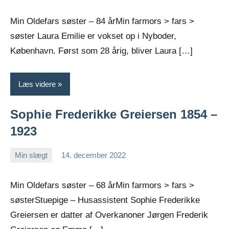
Greiersen
kommentarer
Min Oldefars søster – 84 årMin farmors > fars >
søster Laura Emilie er vokset op i Nyboder,
København. Først som 28 årig, bliver Laura […]
Læs videre
Sophie Frederikke Greiersen 1854 –
1923
Min slægt
14. december 2022
Jens
Ingen
Greiersen
kommentarer
Min Oldefars søster – 68 årMin farmors > fars >
søsterStuepige – Husassistent Sophie Frederikke
Greiersen er datter af Overkanoner Jørgen Frederik