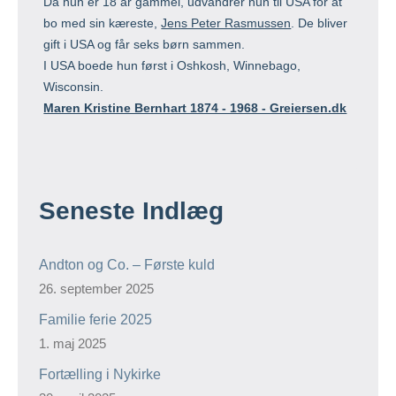
Da hun er 18 år gammel, udvandrer hun til USA for at
bo med sin kæreste,
Jens Peter Rasmussen
. De bliver
gift i USA og får seks børn sammen.
I USA boede hun først i Oshkosh, Winnebago,
Wisconsin.
Maren Kristine Bernhart 1874 - 1968 - Greiersen.dk
Seneste Indlæg
Andton og Co. – Første kuld
26. september 2025
Familie ferie 2025
1. maj 2025
Fortælling i Nykirke