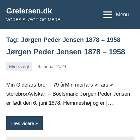
Videre
Greiersen.dk
til
Menu
VORES SLÆGT OG MERE!
indhold
Tag:
Jørgen Peder Jensen 1878 – 1958
Jørgen Peder Jensen 1878 – 1958
Min slægt
9. januar 2024
Jens
Ingen
Greiersen
kommentarer
Min Oldefars bror – 79 årMin morfars > fars >
storebrorAvlskarl –
Boelsmand
Jørgen Peder Jensen
er født den 6. juni 1878. Hemmeshøj og er […]
Læs videre