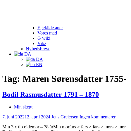
Egekilde aner
Vores mad
G wiki
Vibz
Nyhedsbreve
DA
DA
EN
Tag:
Maren Sørensdatter 1755-
Bodil Rasmusdatter 1791 – 1870
Min slægt
7. juni 2022
12. april 2024
Jens Greiersen
Ingen kommentarer
Min 3 x tip oldemor – 78 årMin morfars > fars > fars > mors > mor.