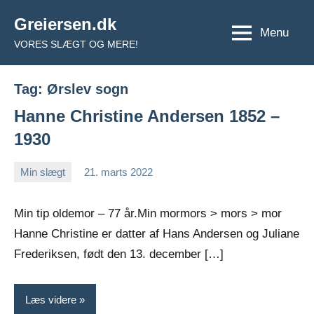
Videre
Greiersen.dk
til
Menu
VORES SLÆGT OG MERE!
indhold
Tag:
Ørslev sogn
Hanne Christine Andersen 1852 –
1930
Min slægt
21. marts 2022
Jens
Ingen
Greiersen
kommentarer
Min tip oldemor – 77 år.Min mormors > mors > mor
Hanne Christine er datter af Hans Andersen og Juliane
Frederiksen, født den 13. december […]
Læs videre