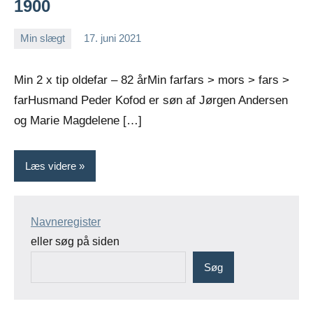
1900
Min slægt
17. juni 2021
Jens
Ingen
Greiersen
kommentarer
Min 2 x tip oldefar – 82 årMin farfars > mors > fars >
farHusmand Peder Kofod er søn af Jørgen Andersen
og Marie Magdelene […]
Læs videre
Navneregister
eller søg på siden
Søg