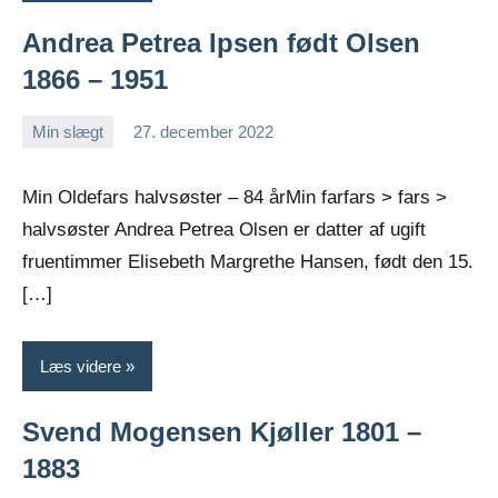
Andrea Petrea Ipsen født Olsen
1866 – 1951
Min slægt
27. december 2022
Jens
Ingen
Greiersen
kommentarer
Min Oldefars halvsøster – 84 årMin farfars > fars >
halvsøster Andrea Petrea Olsen er datter af ugift
fruentimmer Elisebeth Margrethe Hansen, født den 15.
[…]
Læs videre
Svend Mogensen Kjøller 1801 –
1883