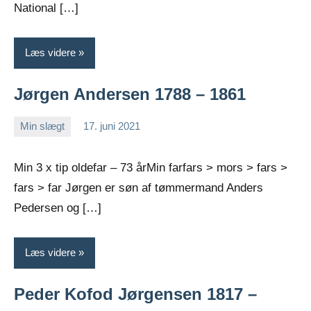
National […]
Læs videre
Jørgen Andersen 1788 – 1861
Min slægt
17. juni 2021
Jens
Ingen
Greiersen
kommentarer
Min 3 x tip oldefar – 73 årMin farfars > mors > fars >
fars > far Jørgen er søn af tømmermand Anders
Pedersen og […]
Læs videre
Peder Kofod Jørgensen 1817 –