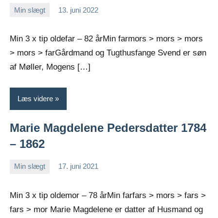
Min slægt
13. juni 2022
Jens
Ingen
Greiersen
kommentarer
Min 3 x tip oldefar – 82 årMin farmors > mors > mors
> mors > farGårdmand og Tugthusfange Svend er søn
af Møller, Mogens […]
Læs videre
Marie Magdelene Pedersdatter 1784
– 1862
Min slægt
17. juni 2021
Jens
Ingen
Greiersen
kommentarer
Min 3 x tip oldemor – 78 årMin farfars > mors > fars >
fars > mor Marie Magdelene er datter af Husmand og