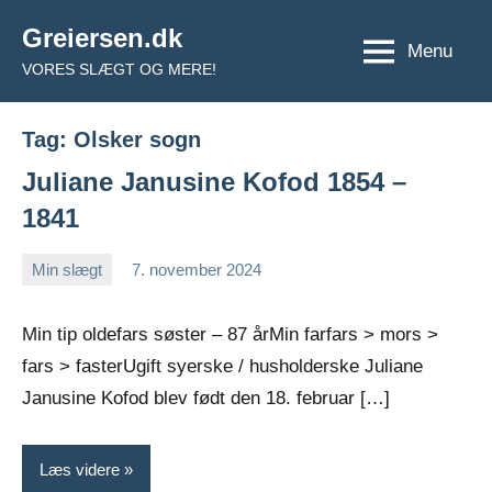
Videre
Greiersen.dk
til
Menu
VORES SLÆGT OG MERE!
indhold
Tag:
Olsker sogn
Juliane Janusine Kofod 1854 –
1841
Min slægt
7. november 2024
Jens
Ingen
Greiersen
kommentarer
Min tip oldefars søster – 87 årMin farfars > mors >
fars > fasterUgift syerske / husholderske Juliane
Janusine Kofod blev født den 18. februar […]
Læs videre