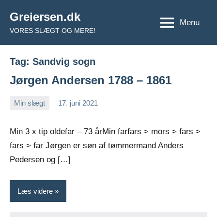
Videre
Greiersen.dk
til
Menu
VORES SLÆGT OG MERE!
indhold
Tag:
Sandvig sogn
Jørgen Andersen 1788 – 1861
Min slægt
17. juni 2021
Jens
Ingen
Greiersen
kommentarer
Min 3 x tip oldefar – 73 årMin farfars > mors > fars >
fars > far Jørgen er søn af tømmermand Anders
Pedersen og […]
Læs videre