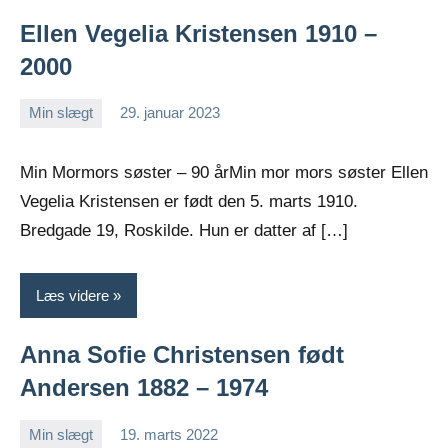
Ellen Vegelia Kristensen 1910 –
2000
Min slægt
29. januar 2023
Jens
Ingen
Greiersen
kommentarer
Min Mormors søster – 90 årMin mor mors søster Ellen
Vegelia Kristensen er født den 5. marts 1910.
Bredgade 19, Roskilde. Hun er datter af […]
Læs videre
Anna Sofie Christensen født
Andersen 1882 – 1974
Min slægt
19. marts 2022
Jens
2