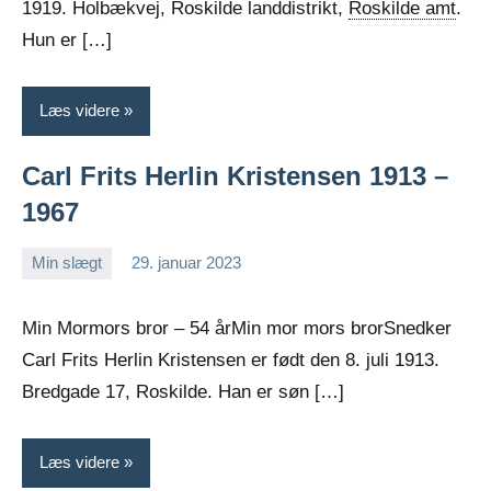
1919. Holbækvej, Roskilde landdistrikt,
Roskilde amt
.
Hun er […]
Læs videre
Carl Frits Herlin Kristensen 1913 –
1967
Min slægt
29. januar 2023
Jens
Ingen
Greiersen
kommentarer
Min Mormors bror – 54 årMin mor mors brorSnedker
Carl Frits Herlin Kristensen er født den 8. juli 1913.
Bredgade 17, Roskilde. Han er søn […]
Læs videre