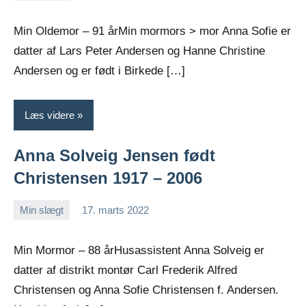
Greiersen
kommentarer
Min Oldemor – 91 årMin mormors > mor Anna Sofie er
datter af Lars Peter Andersen og Hanne Christine
Andersen og er født i Birkede […]
Læs videre
Anna Solveig Jensen født
Christensen 1917 – 2006
Min slægt
17. marts 2022
Jens
2
Greiersen
kommentarer
Min Mormor – 88 årHusassistent Anna Solveig er
datter af distrikt montør Carl Frederik Alfred
Christensen og Anna Sofie Christensen f. Andersen.