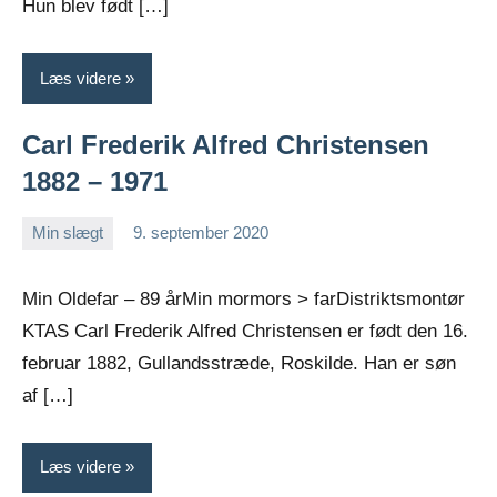
Hun blev født […]
Læs videre
Carl Frederik Alfred Christensen
1882 – 1971
Min slægt
9. september 2020
Jens
Ingen
Greiersen
kommentarer
Min Oldefar – 89 årMin mormors > farDistriktsmontør
KTAS Carl Frederik Alfred Christensen er født den 16.
februar 1882, Gullandsstræde, Roskilde. Han er søn
af […]
Læs videre