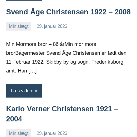
Svend Åge Christensen 1922 – 2008
Min slægt
29. januar 2023
Jens
Ingen
Greiersen
kommentarer
Min Mormors bror – 86 årMin mor mors
brorBagermester Svend Åge Christensen er født den
11. februar 1922. Skibby by og sogn, Frederiksborg
amt. Han […]
Læs videre
Karlo Verner Christensen 1921 –
2004
Min slægt
29. januar 2023