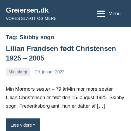
Videre
Greiersen.dk
til
Menu
VORES SLÆGT OG MERE!
indhold
Tag:
Skibby sogn
Lilian Frandsen født Christensen
1925 – 2005
Min slægt
29. januar 2023
Jens
Ingen
Greiersen
kommentarer
Min Mormors søster – 79 årMin mor mors søster
Lilian Christensen er født den 15. august 1925. Skibby
sogn, Frederiksborg amt. hun er datter af […]
Læs videre