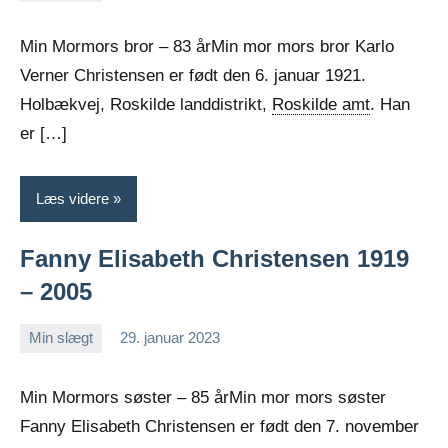
Jens
Ingen
Greiersen
kommentarer
Min Mormors bror – 83 årMin mor mors bror Karlo
Verner Christensen er født den 6. januar 1921.
Holbækvej, Roskilde landdistrikt,
Roskilde amt
. Han
er […]
Læs videre
Fanny Elisabeth Christensen 1919
– 2005
Min slægt
29. januar 2023
Jens
Ingen
Greiersen
kommentarer
Min Mormors søster – 85 årMin mor mors søster
Fanny Elisabeth Christensen er født den 7. november