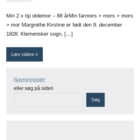
Jens
Ingen
Greiersen
kommentarer
Min 2 x tip oldemor – 88 årMin farmors > mors > mors
> mor Margrethe Kirstine er født den 9. december
1828. Klemensker sogn, […]
Læs videre
Navneregister
eller søg på siden
Søg