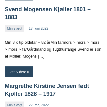
Svend Mogensen Kjøller 1801 –
1883
Min slægt
13. juni 2022
Jens
Ingen
Greiersen
kommentarer
Min 3 x tip oldefar – 82 årMin farmors > mors > mors
> mors > farGårdmand og Tugthusfange Svend er søn
af Møller, Mogens […]
Læs videre
Margrethe Kirstine Jensen født
Kjøller 1828 – 1917
Min slægt
22. maj 2022