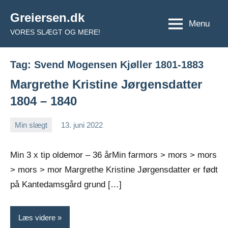
Videre
Greiersen.dk
til
Menu
VORES SLÆGT OG MERE!
indhold
Tag:
Svend Mogensen Kjøller 1801-1883
Margrethe Kristine Jørgensdatter
1804 – 1840
Min slægt
13. juni 2022
Jens
Ingen
Greiersen
kommentarer
Min 3 x tip oldemor – 36 årMin farmors > mors > mors
> mors > mor Margrethe Kristine Jørgensdatter er født
på Kantedamsgård grund […]
Læs videre