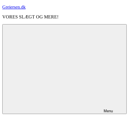
Videre
Greiersen.dk
til
VORES SLÆGT OG MERE!
indhold
Menu