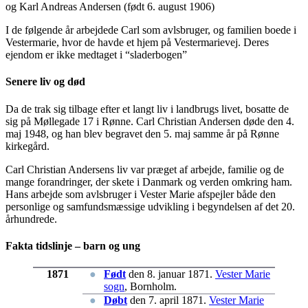
og Karl Andreas Andersen (født 6. august 1906)
I de følgende år arbejdede Carl som avlsbruger, og familien boede i
Vestermarie, hvor de havde et hjem på Vestermarievej. Deres
ejendom er ikke medtaget i “sladerbogen”
Senere liv og død
Da de trak sig tilbage efter et langt liv i landbrugs livet, bosatte de
sig på Møllegade 17 i Rønne. Carl Christian Andersen døde den 4.
maj 1948, og han blev begravet den 5. maj samme år på Rønne
kirkegård.
Carl Christian Andersens liv var præget af arbejde, familie og de
mange forandringer, der skete i Danmark og verden omkring ham.
Hans arbejde som avlsbruger i Vester Marie afspejler både den
personlige og samfundsmæssige udvikling i begyndelsen af det 20.
århundrede.
Fakta tidslinje – barn og ung
1871
●
Født
den 8. januar 1871.
Vester Marie
sogn
, Bornholm.
●
Døbt
den 7. april 1871.
Vester Marie