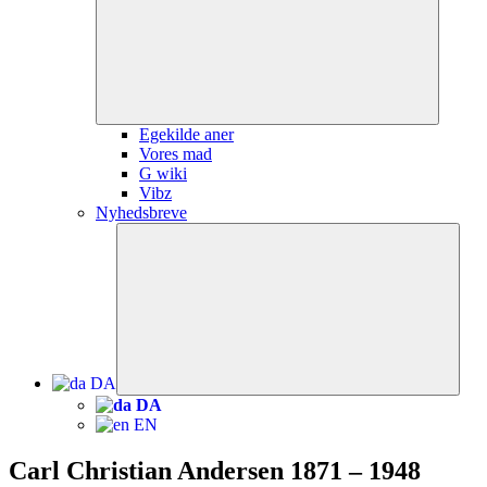
Egekilde aner
Vores mad
G wiki
Vibz
Nyhedsbreve
Udvid
unde
DA
DA
EN
Carl Christian Andersen 1871 – 1948