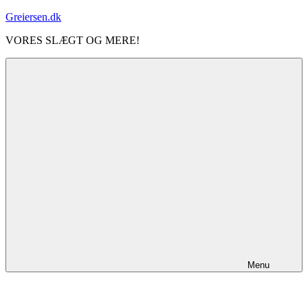
Videre
Greiersen.dk
til
VORES SLÆGT OG MERE!
indhold
Menu