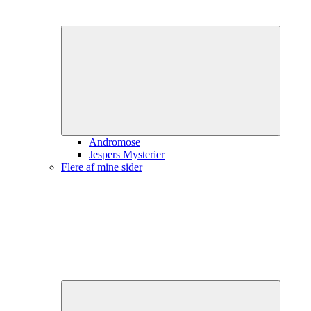
Udvid
underme
Andromose
Jespers Mysterier
Flere af mine sider
Udvid
underme