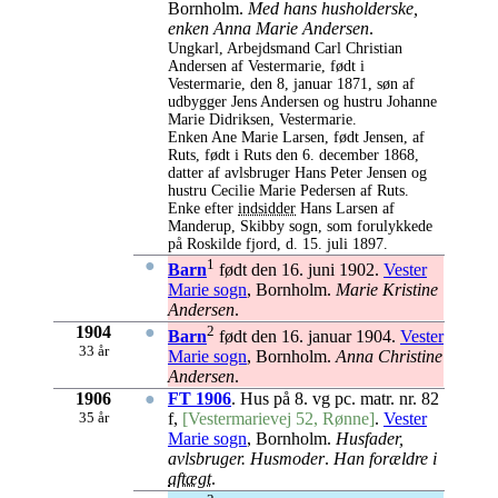
Bornholm.
Med hans husholderske,
enken Anna Marie Andersen
.
Ungkarl, Arbejdsmand Carl Christian
Andersen af Vestermarie, født i
Vestermarie, den 8, januar 1871, søn af
udbygger Jens Andersen og hustru Johanne
Marie Didriksen, Vestermarie.
Enken Ane Marie Larsen, født Jensen, af
Ruts, født i Ruts den 6. december 1868,
datter af avlsbruger Hans Peter Jensen og
hustru Cecilie Marie Pedersen af Ruts.
Enke efter
indsidder
Hans Larsen af
Manderup, Skibby sogn, som forulykkede
på Roskilde fjord, d. 15. juli 1897.
●
1
Barn
født den 16. juni 1902.
Vester
Marie sogn
, Bornholm.
Marie Kristine
Andersen
.
1904
●
2
Barn
født den 16. januar 1904.
Vester
33 år
Marie sogn
, Bornholm.
Anna Christine
Andersen
.
1906
●
FT 1906
. Hus på 8. vg pc. matr. nr. 82
35 år
f,
[Vestermarievej 52, Rønne]
.
Vester
Marie sogn
, Bornholm.
Husfader,
avlsbruger. Husmoder
.
Han forældre i
aftægt
.