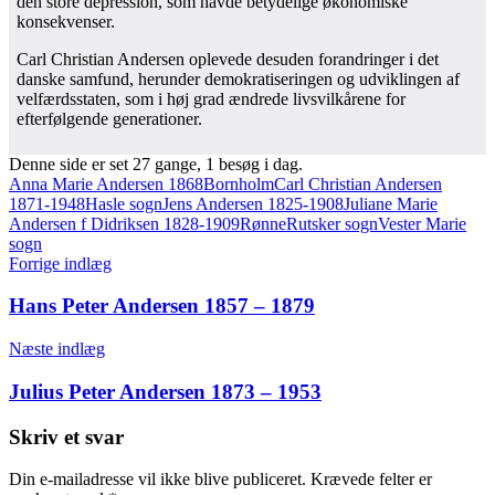
den store depression, som havde betydelige økonomiske
konsekvenser.
Carl Christian Andersen oplevede desuden forandringer i det
danske samfund, herunder demokratiseringen og udviklingen af
velfærdsstaten, som i høj grad ændrede livsvilkårene for
efterfølgende generationer.
Denne side er set 27 gange, 1 besøg i dag.
Tags
Anna Marie Andersen 1868
Bornholm
Carl Christian Andersen
1871-1948
Hasle sogn
Jens Andersen 1825-1908
Juliane Marie
Andersen f Didriksen 1828-1909
Rønne
Rutsker sogn
Vester Marie
sogn
Indlægsnavigation
Forrige indlæg
Hans Peter Andersen 1857 – 1879
Næste indlæg
Julius Peter Andersen 1873 – 1953
Skriv et svar
Din e-mailadresse vil ikke blive publiceret.
Krævede felter er