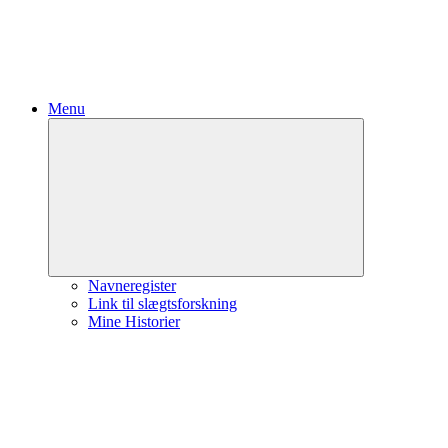
Menu
Udvid
undermenu
Navneregister
Link til slægtsforskning
Mine Historier