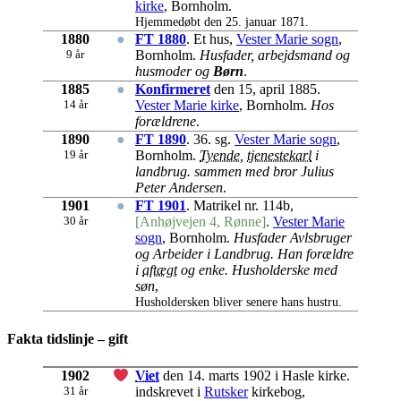
kirke
, Bornholm.
Hjemmedøbt den 25. januar 1871.
1880
●
FT 1880
. Et hus,
Vester Marie sogn
,
9 år
Bornholm.
Husfader, arbejdsmand og
husmoder og
Børn
.
1885
●
Konfirmeret
den 15, april 1885.
14 år
Vester Marie kirke
, Bornholm.
Hos
forældrene
.
1890
●
FT 1890
. 36. sg.
Vester Marie sogn
,
19 år
Bornholm.
Tyende
,
tjenestekarl
i
landbrug. sammen med bror Julius
Peter Andersen
.
1901
●
FT 1901
. Matrikel nr. 114b,
30 år
[Anhøjvejen 4, Rønne]
.
Vester Marie
sogn
, Bornholm.
Husfader Avlsbruger
og Arbeider i Landbrug. Han forældre
i
aftægt
og enke. Husholderske med
søn
,
Husholdersken bliver senere hans hustru.
Fakta tidslinje – gift
1902
Viet
den 14. marts 1902 i Hasle kirke.
31 år
indskrevet i
Rutsker
kirkebog,