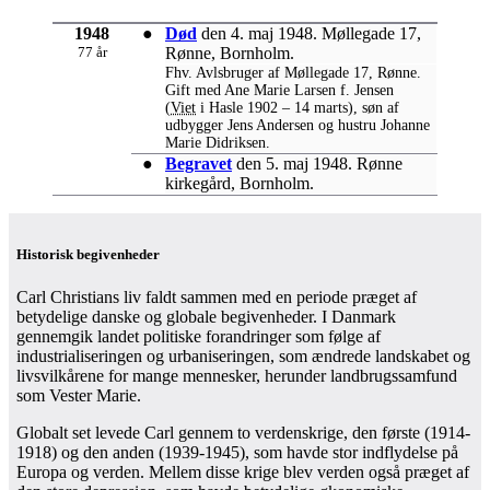
1948
●
Død
den 4. maj 1948. Møllegade 17,
77 år
Rønne, Bornholm.
Fhv. Avlsbruger af Møllegade 17, Rønne.
Gift med Ane Marie Larsen f. Jensen
(
Viet
i Hasle 1902 – 14 marts), søn af
udbygger Jens Andersen og hustru Johanne
Marie Didriksen.
●
Begravet
den 5. maj 1948. Rønne
kirkegård, Bornholm.
Historisk begivenheder
Carl Christians liv faldt sammen med en periode præget af
betydelige danske og globale begivenheder. I Danmark
gennemgik landet politiske forandringer som følge af
industrialiseringen og urbaniseringen, som ændrede landskabet og
livsvilkårene for mange mennesker, herunder landbrugssamfund
som Vester Marie.
Globalt set levede Carl gennem to verdenskrige, den første (1914-
1918) og den anden (1939-1945), som havde stor indflydelse på
Europa og verden. Mellem disse krige blev verden også præget af