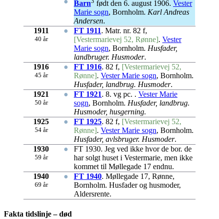
●
3
Barn
født den 6. august 1906.
Vester
Marie sogn
, Bornholm.
Karl Andreas
Andersen
.
1911
●
FT 1911
. Matr. nr. 82 f,
40 år
[Vestermarievej 52, Rønne]
.
Vester
Marie sogn
, Bornholm.
Husfader,
landbruger. Husmoder
.
1916
●
FT 1916
. 82 f,
[Vestermarievej 52,
45 år
Rønne]
.
Vester Marie sogn
, Bornholm.
Husfader, landbrug. Husmoder
.
1921
●
FT 1921
. 8. vg pc. .
Vester Marie
50 år
sogn
, Bornholm.
Husfader, landbrug.
Husmoder, husgerning.
1925
●
FT 1925
. 82 f,
[Vestermarievej 52,
54 år
Rønne]
.
Vester Marie sogn
, Bornholm.
Husfader, avlsbruger. Husmoder
.
1930
●
FT 1930. Jeg ved ikke hvor de bor. de
59 år
har solgt huset i Vestermarie, men ikke
kommet til Møllegade 17 endnu.
1940
●
FT 1940
. Møllegade 17, Rønne,
69 år
Bornholm. Husfader og husmoder,
Aldersrente.
Fakta tidslinje – død