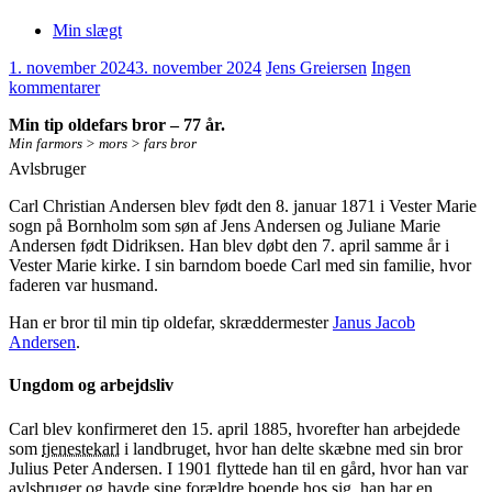
Min slægt
1. november 2024
3. november 2024
Jens Greiersen
Ingen
kommentarer
Min tip oldefars bror – 77 år.
Min farmors > mors > fars bror
Avlsbruger
Carl Christian Andersen blev født den 8. januar 1871 i Vester Marie
sogn på Bornholm som søn af Jens Andersen og Juliane Marie
Andersen født Didriksen. Han blev døbt den 7. april samme år i
Vester Marie kirke. I sin barndom boede Carl med sin familie, hvor
faderen var husmand.
Han er bror til min tip oldefar, skræddermester
Janus Jacob
Andersen
.
Ungdom og arbejdsliv
Carl blev konfirmeret den 15. april 1885, hvorefter han arbejdede
som
tjenestekarl
i landbruget, hvor han delte skæbne med sin bror
Julius Peter Andersen. I 1901 flyttede han til en gård, hvor han var
avlsbruger og havde sine forældre boende hos sig. han har en