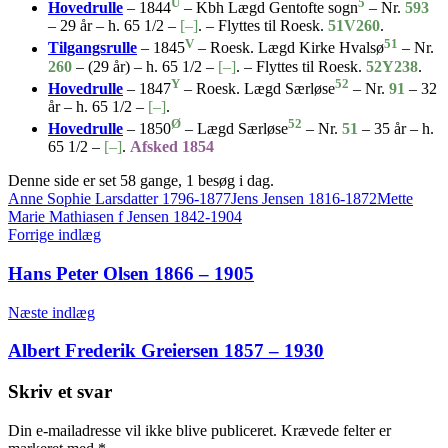
U
5
Hovedrulle
– 1844
– Kbh Lægd Gentofte sogn
– Nr.
593
– 29 år – h. 65 1/2 –
[–]
. – Flyttes til Roesk.
51V260
.
V
51
Tilgangsrulle
– 1845
– Roesk. Lægd Kirke Hvalsø
– Nr.
260
– (29 år) – h. 65 1/2 –
[–]
. – Flyttes til Roesk.
52Y238
.
Y
52
Hovedrulle
– 1847
– Roesk. Lægd Særløse
– Nr.
91
– 32
år – h. 65 1/2 –
[–]
.
Ø
52
Hovedrulle
– 1850
– Lægd Særløse
– Nr.
51
– 35 år – h.
65 1/2 –
[–]
.
Afsked 1854
Denne side er set 58 gange, 1 besøg i dag.
Tags
Anne Sophie Larsdatter 1796-1877
Jens Jensen 1816-1872
Mette
Marie Mathiasen f Jensen 1842-1904
Indlægsnavigation
Forrige indlæg
Hans Peter Olsen 1866 – 1905
Næste indlæg
Albert Frederik Greiersen 1857 – 1930
Skriv et svar
Din e-mailadresse vil ikke blive publiceret.
Krævede felter er