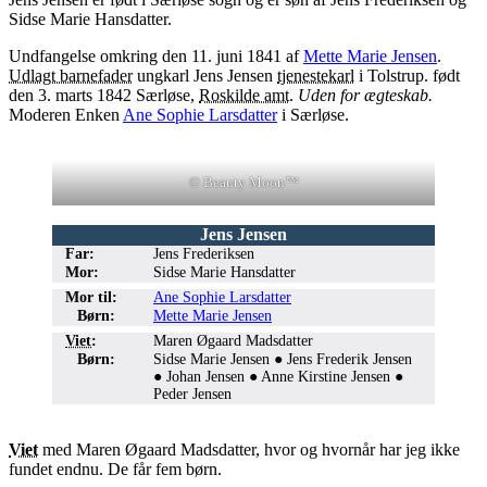
Sidse Marie Hansdatter.
Undfangelse omkring den 11. juni 1841 af
Mette Marie Jensen
.
Udlagt barnefader
ungkarl Jens Jensen
tjenestekarl
i Tolstrup. født
den 3. marts 1842 Særløse,
Roskilde amt
.
Uden for ægteskab.
Moderen Enken
Ane Sophie Larsdatter
i Særløse.
© Beauty Moon™
Jens Jensen
Far:
Jens Frederiksen
Mor:
Sidse Marie Hansdatter
●
●
Mor til:
Ane Sophie Larsdatter
Børn:
Mette Marie Jensen
●
●
Viet
:
Maren Øgaard Madsdatter
Børn:
Sidse Marie Jensen ● Jens Frederik Jensen
● Johan Jensen ● Anne Kirstine Jensen ●
Peder Jensen
Viet
med Maren Øgaard Madsdatter, hvor og hvornår har jeg ikke
fundet endnu. De får fem børn.