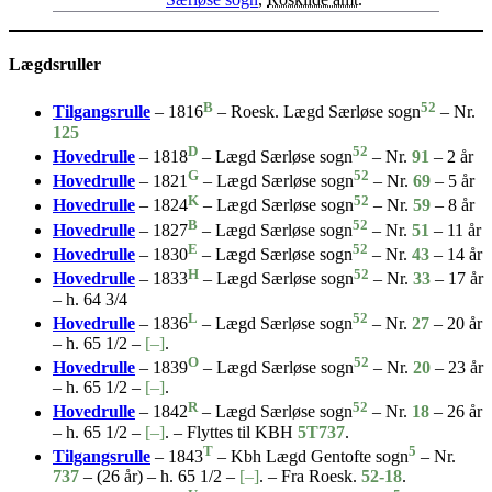
Lægdsruller
B
52
Tilgangsrulle
– 1816
– Roesk. Lægd Særløse sogn
– Nr.
125
D
52
Hovedrulle
– 1818
– Lægd Særløse sogn
– Nr.
91
– 2 år
G
52
Hovedrulle
– 1821
– Lægd Særløse sogn
– Nr.
69
– 5 år
K
52
Hovedrulle
– 1824
– Lægd Særløse sogn
– Nr.
59
– 8 år
B
52
Hovedrulle
– 1827
– Lægd Særløse sogn
– Nr.
51
– 11 år
E
52
Hovedrulle
– 1830
– Lægd Særløse sogn
– Nr.
43
– 14 år
H
52
Hovedrulle
– 1833
– Lægd Særløse sogn
– Nr.
33
– 17 år
– h. 64 3/4
L
52
Hovedrulle
– 1836
– Lægd Særløse sogn
– Nr.
27
– 20 år
– h. 65 1/2 –
[–]
.
O
52
Hovedrulle
– 1839
– Lægd Særløse sogn
– Nr.
20
– 23 år
– h. 65 1/2 –
[–]
.
R
52
Hovedrulle
– 1842
– Lægd Særløse sogn
– Nr.
18
– 26 år
– h. 65 1/2 –
[–]
. – Flyttes til KBH
5T737
.
T
5
Tilgangsrulle
– 1843
– Kbh Lægd Gentofte sogn
– Nr.
737
– (26 år) – h. 65 1/2 –
[–]
. – Fra Roesk.
52-18
.