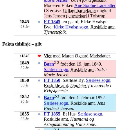
Marie Jensen
.
Uden for ægteskab.
Moderen Enken
Ane Sophie Larsdatter
i Særløse.
Udlagt barnefader
ungkarl
Jens Jensen
tjenestekarl
i Tolstrup.
1845
●
FT 1845
. en gaard, Kirke Hvalsøe
28 år
Bye.
Kirke Hvalsø sogn
,
Roskilde amt
.
Tjenestefolk
.
Fakta tidslinje – gift
<1849
Viet
med Maren Øgaard Madsdatter.
❤
1849
●
2-2
Barn
født den 19. juni 1849.
32 år
Særløse sogn
,
Roskilde amt
.
Sidse
Marie Jensen
.
1850
●
FT 1850
. Særløse By,
Særløse sogn
,
33 år
Roskilde amt
.
Daglejer
, fraværende i
Krigstjeneste
.
1852
●
2-3
Barn
født den 1. februar 1852.
35 år
Særløse sogn
,
Roskilde amt
.
Jens
Frederik Jensen
.
1855
●
FT 1855
. Et Hus,
Særløse sogn
,
38 år
Roskilde amt
.
Husmand og
Arbejdsmand og Hans kone
.
2-4