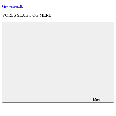
Videre
Greiersen.dk
til
VORES SLÆGT OG MERE!
indhold
Menu