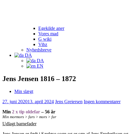
Egekilde aner
Vores mad
G wiki
Vibz
Nyhedsbreve
DA
DA
EN
Jens Jensen 1816 – 1872
Min slægt
27. juni 2020
13. april 2024
Jens Greiersen
Ingen kommentarer
Min
2 x tip oldefar
– 56 år
Min mormors > fars > mors > far
Udlagt barnefader
Jens Jensen er født i Særløse sogn og er søn af Jens Frederiksen og