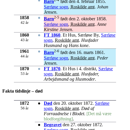
●
Barn
født den 4. februar 1855.
Særløse sogn
,
Roskilde amt
.
Johan
Jensen
.
1858
●
2-5
Barn
født den 2. oktober 1858.
42 år
Særløse sogn
,
Roskilde amt
.
Anne
Kirstine Jensen
.
1860
●
FT 1860
. Et Hus, Særløse By,
Særløse
43 år
sogn
,
Roskilde amt
.
Husfader
Husmand og Hans kone
.
1961
●
2-6
Barn
født den 16. marts 1861.
44 år
Særløse sogn
,
Roskilde amt
.
Peder
Jensen
.
1870
●
FT 1870
. Et Hus i 4. distrikt,
Særløse
53 år
sogn
,
Roskilde amt
.
Husfader,
Arbejdsmand og Husmoder
.
Fakta tidslinje – død
1872
●
Død
den 20. oktober 1872.
Særløse
56 år
sogn
,
Roskilde amt
.
Død af
Forraadnelse i Blodet
.
[Det må være
blodforgiftning]
.
●
Begravet
den 27. oktober 1872.
Særløse sogn
,
Roskilde amt
.