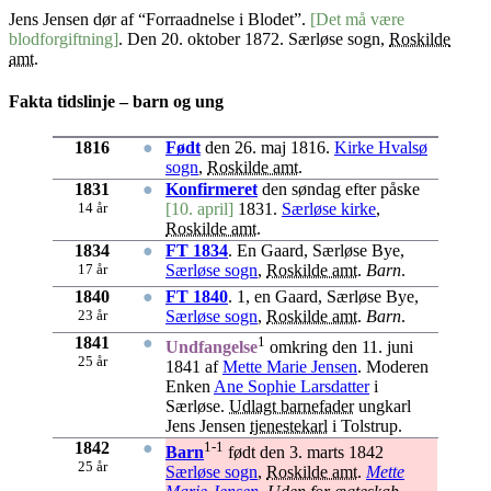
Jens Jensen dør af “Forraadnelse i Blodet”.
[Det må være
blodforgiftning]
. Den 20. oktober 1872. Særløse sogn,
Roskilde
amt
.
Fakta tidslinje – barn og ung
1816
●
Født
den 26. maj 1816.
Kirke Hvalsø
sogn
,
Roskilde amt
.
1831
●
Konfirmeret
den søndag efter påske
14 år
[10. april]
1831.
Særløse kirke
,
Roskilde amt
.
1834
●
FT 1834
. En Gaard, Særløse Bye,
17 år
Særløse sogn
,
Roskilde amt
.
Barn
.
1840
●
FT 1840
. 1, en Gaard, Særløse Bye,
23 år
Særløse sogn
,
Roskilde amt
.
Barn
.
1841
●
1
Undfangelse
omkring den 11. juni
25 år
1841 af
Mette Marie Jensen
. Moderen
Enken
Ane Sophie Larsdatter
i
Særløse.
Udlagt barnefader
ungkarl
Jens Jensen
tjenestekarl
i Tolstrup.
1842
●
1-1
Barn
født den 3. marts 1842
25 år
Særløse sogn
,
Roskilde amt
.
Mette