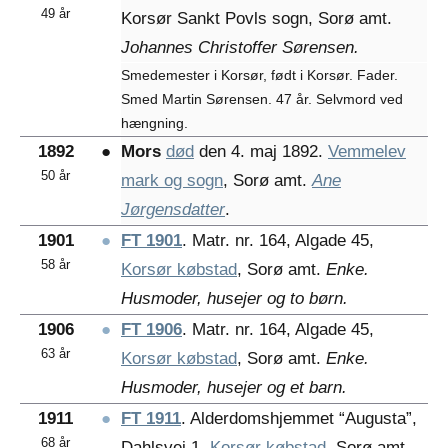
49 år
Korsør Sankt Povls sogn, Sorø amt.
Johannes Christoffer Sørensen.
Smedemester i Korsør, født i Korsør. Fader.
Smed Martin Sørensen. 47 år. Selvmord ved
hængning.
1892
●
Mors
død
den 4. maj 1892.
Vemmelev
50 år
mark og sogn
, Sorø amt.
Ane
Jørgensdatter
.
1901
●
FT 1901
. Matr. nr. 164, Algade 45,
58 år
Korsør købstad
, Sorø amt.
Enke.
Husmoder, husejer og to børn.
1906
●
FT 1906
. Matr. nr. 164, Algade 45,
63 år
Korsør købstad
, Sorø amt.
Enke.
Husmoder, husejer og et barn.
1911
●
FT 1911
. Alderdomshjemmet “Augusta”,
68 år
Dahlsvej 1,
Korsør købstad
, Sorø amt.