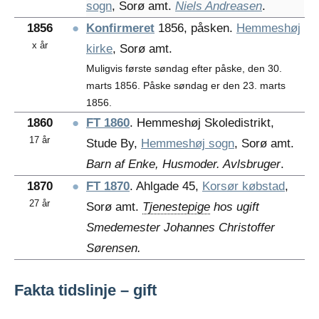
sogn
, Sorø amt.
Niels Andreasen
.
1856
●
Konfirmeret
1856, påsken.
Hemmeshøj
x år
kirke
, Sorø amt.
Muligvis første søndag efter påske, den 30.
marts 1856. Påske søndag er den 23. marts
1856.
1860
●
FT 1860
. Hemmeshøj Skoledistrikt,
17 år
Stude By,
Hemmeshøj sogn
, Sorø amt.
Barn af Enke, Husmoder. Avlsbruger
.
1870
●
FT 1870
. Ahlgade 45,
Korsør købstad
,
27 år
Sorø amt.
Tjenestepige
hos ugift
Smedemester Johannes Christoffer
Sørensen.
Fakta tidslinje – gift