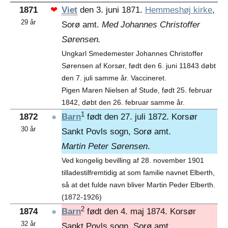
1871
❤
Viet
den 3. juni 1871.
Hemmeshøj kirke
,
29 år
Sorø amt.
Med Johannes Christoffer
Sørensen.
Ungkarl Smedemester Johannes Christoffer
Sørensen af Korsør, født den 6. juni 11843 døbt
den 7. juli samme år. Vaccineret.
Pigen Maren Nielsen af Stude, født 25. februar
1842, døbt den 26. februar samme år.
1
1872
●
Barn
født den 27. juli 1872. Korsør
30 år
Sankt Povls sogn, Sorø amt.
Martin Peter Sørensen
.
Ved kongelig bevilling af 28. november 1901
tilladestilfremtidig at som familie navnet Elberth,
så at det fulde navn bliver Martin Peder Elberth.
(1872-1926)
2
1874
●
Barn
født den 4. maj 1874. Korsør
32 år
Sankt Povls sogn, Sorø amt.