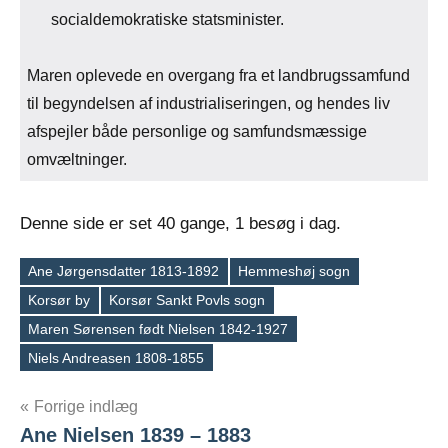
socialdemokratiske statsminister.
Maren oplevede en overgang fra et landbrugssamfund
til begyndelsen af industrialiseringen, og hendes liv
afspejler både personlige og samfundsmæssige
omvæltninger.
Denne side er set 40 gange, 1 besøg i dag.
Ane Jørgensdatter 1813-1892
Hemmeshøj sogn
Korsør by
Korsør Sankt Povls sogn
Tags
Maren Sørensen født Nielsen 1842-1927
Niels Andreasen 1808-1855
Indlægsnavigation
Forrige indlæg
Ane Nielsen 1839 – 1883