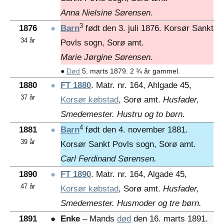
Anna Nielsine Sørensen
.
3
1876
●
Barn
født den 3. juli 1876. Korsør Sankt
34 år
Povls sogn, Sorø amt.
Marie Jørgine Sørensen
.
●
Død
5. marts 1879. 2 ¾ år gammel.
1880
●
FT 1880
. Matr. nr. 164, Ahlgade 45,
37 år
Korsør købstad
, Sorø amt.
Husfader,
Smedemester. Hustru og to børn.
4
1881
●
Barn
født den 4. november 1881.
39 år
Korsør Sankt Povls sogn, Sorø amt.
Carl Ferdinand Sørensen.
1890
●
FT 1890
. Matr. nr. 164, Algade 45,
47 år
Korsør købstad
, Sorø amt.
Husfader,
Smedemester. Husmoder og tre børn.
1891
●
Enke
– Mands
død
den 16. marts 1891.