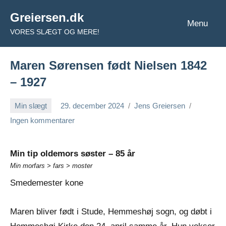
Videre
Greiersen.dk
til
Menu
VORES SLÆGT OG MERE!
indhold
Maren Sørensen født Nielsen 1842
– 1927
Min slægt
29. december 2024
Jens Greiersen
Ingen kommentarer
Min tip oldemors søster – 85 år
Min morfars > fars > moster
Smedemester kone
Maren bliver født i Stude, Hemmeshøj sogn, og døbt i