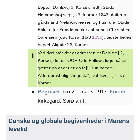
Bopæl: Dahlsvej
2
, Korsør, født i Stude,
Hemmeshøj sogn, 23. februar 1842, datter af
gårdmand Niels Andreasen og hustru af Stude.
Enke efter Smedemester Johannes Christoffer
Sørensen (død Kosør 16/3
1890
). Sidste fælles
bopæl: Algade 26, Korsør.
Ved død står der at adressen er Dahlsvej 2,
i
Korsør, det er IOOF, Odd Fellows loge, så jeg
gætter på at det er en fejl. Hun boede i
Alderdomsbolig “Augusta”, Dahlsvej 1, 1. sal,
Korsør.
●
Begravet
den 21. marts 1917.
Korsør
kirkegård, Sorø amt.
Danske og globale begivenheder i Marens
levetid