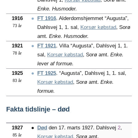
Enke. Husmoder.
1916
●
FT 1916
. Alderdomshjemmet “Augusta”,
73 år
Dahlsvej 1, 1. sal,
Korsør købstad
, Sorø
amt.
Enke. Husmoder.
1921
●
FT 1921
. Villa “Augusta”, Dahlsvej 1, 1.
78 år
sal,
Korsør købstad
, Sorø amt.
Enke.
lever af formue.
1925
●
FT 1925
. “Augusta”, Dahlsvej 1, 1. sal,
83 år
Korsør købstad
, Sorø amt.
Enke.
formue.
Fakta tidslinje – død
1927
●
Død
den 17. marts 1927. Dahlsvej
2
,
85 år
Korsør købstad
, Sorø amt.