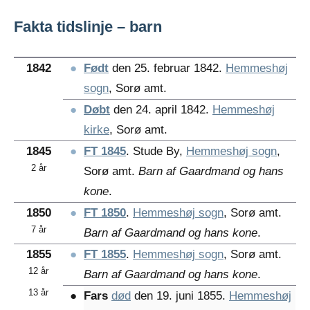
Fakta tidslinje – barn
1842
●
Født
den 25. februar 1842.
Hemmeshøj
sogn
, Sorø amt.
●
Døbt
den 24. april 1842.
Hemmeshøj
kirke
, Sorø amt.
1845
●
FT 1845
. Stude By,
Hemmeshøj sogn
,
2 år
Sorø amt.
Barn af Gaardmand og hans
kone
.
1850
●
FT 1850
.
Hemmeshøj sogn
, Sorø amt.
7 år
Barn af Gaardmand og hans kone
.
1855
●
FT 1855
.
Hemmeshøj sogn
, Sorø amt.
12 år
Barn af Gaardmand og hans kone
.
13 år
●
Fars
død
den 19. juni 1855.
Hemmeshøj