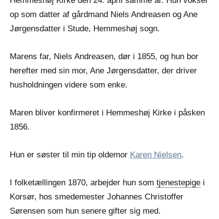
Hemmeshøj Kirke den 24. april samme år. Hun vokser
op som datter af gårdmand Niels Andreasen og Ane
Jørgensdatter i Stude, Hemmeshøj sogn.
Marens far, Niels Andreasen, dør i 1855, og hun bor
herefter med sin mor, Ane Jørgensdatter, der driver
husholdningen videre som enke.
Maren bliver konfirmeret i Hemmeshøj Kirke i påsken
1856.
Hun er søster til min tip oldemor
Karen Nielsen
.
I folketællingen 1870, arbejder hun som
tjenestepige
i
Korsør, hos smedemester Johannes Christoffer
Sørensen som hun senere gifter sig med.