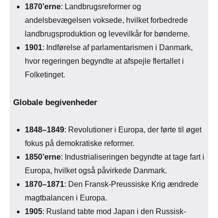
1870’erne
: Landbrugsreformer og
andelsbevægelsen voksede, hvilket forbedrede
landbrugsproduktion og levevilkår for bønderne.
1901
: Indførelse af parlamentarismen i Danmark,
hvor regeringen begyndte at afspejle flertallet i
Folketinget.
Globale begivenheder
1848–1849
: Revolutioner i Europa, der førte til øget
fokus på demokratiske reformer.
1850’erne
: Industrialiseringen begyndte at tage fart i
Europa, hvilket også påvirkede Danmark.
1870–1871
: Den Fransk-Preussiske Krig ændrede
magtbalancen i Europa.
1905
: Rusland tabte mod Japan i den Russisk-