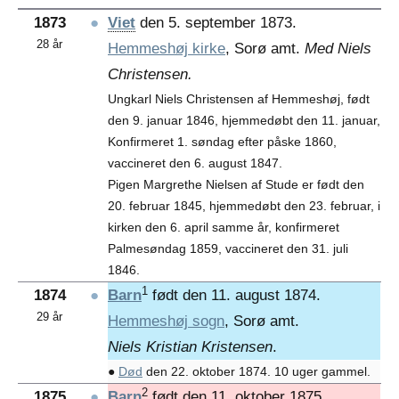
1873
●
Viet
den 5. september 1873.
28 år
Hemmeshøj kirke
, Sorø amt.
Med Niels
Christensen.
Ungkarl Niels Christensen af Hemmeshøj, født
den 9. januar 1846, hjemmedøbt den 11. januar,
Konfirmeret 1. søndag efter påske 1860,
vaccineret den 6. august 1847.
Pigen Margrethe Nielsen af Stude er født den
20. februar 1845, hjemmedøbt den 23. februar, i
kirken den 6. april samme år, konfirmeret
Palmesøndag 1859, vaccineret den 31. juli
1846.
1
1874
●
Barn
født den 11. august 1874.
29 år
Hemmeshøj sogn
, Sorø amt.
Niels Kristian Kristensen
.
●
Død
den 22. oktober 1874. 10 uger gammel.
2
1875
●
Barn
født den 11. oktober 1875.