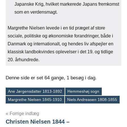
Japanske Krig, hvilket markerede Japans fremkomst
som en verdensmagt.
Margrethe Nielsen levede i en tid præget af store
sociale, politiske og økonomiske forandringer, både i
Danmark og internationalt, og hendes liv afspejler en
klassisk landbokvindes oplevelser i det 19. og tidlige
20. århundrede.
Denne side er set 64 gange, 1 besøg i dag.
Ane Jørgensdatter 1813-1892
Hemmeshøj sogn
Tags
Margrethe Nielsen 1845-1910
Niels Andreasen 1808-1855
Indlægsnavigation
Forrige indlæg
Christen Nielsen 1844 –