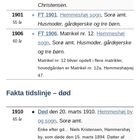
Christensen.
1901
●
FT 1901
.
Hemmeshøj sogn
, Sorø amt.
55 år
Husmoder, gårdejerske og tre børn.
1906
●
FT 1906
. Matrikel nr. 12.
Hemmeshøj
60 år
sogn
, Sorø amt.
Husmoder, gårdejerske
og tre børn.
Matrikel nr. 12 bliver opdelt i flere matrikler,
hovedgården er Matrikel nr. 12a, Hemmeshøjvej
47.
Fakta tidslinje – død
1910
●
Død
den 20. marts 1910.
Hemmeshøj by
65 år
og sogn
, Sorø amt.
Enke efter gd… Niels Kristensen, Hammershøj
by, som døde den 15. marts 1894. Datter af