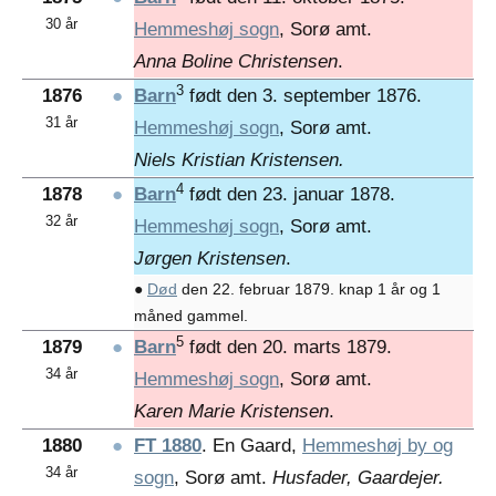
30 år
Hemmeshøj sogn
, Sorø amt.
Anna Boline Christensen
.
3
1876
●
Barn
født den 3. september 1876.
31 år
Hemmeshøj sogn
, Sorø amt.
Niels Kristian Kristensen.
4
1878
●
Barn
født den 23. januar 1878.
32 år
Hemmeshøj sogn
, Sorø amt.
Jørgen Kristensen
.
●
Død
den 22. februar 1879. knap 1 år og 1
måned gammel.
5
1879
●
Barn
født den 20. marts 1879.
34 år
Hemmeshøj sogn
, Sorø amt.
Karen Marie Kristensen
.
1880
●
FT 1880
. En Gaard,
Hemmeshøj by og
34 år
sogn
, Sorø amt.
Husfader, Gaardejer.