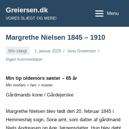
Videre
Greiersen.dk
til
Menu
VORES SLÆGT OG MERE!
indhold
Margrethe Nielsen 1845 – 1910
Min slægt
1. januar 2025
Jens Greiersen
Ingen kommentarer
Min tip oldemors søster – 65 år
Min morfars > fars > moster
Gårdmands kone / Gårdejerske
Margrethe Nielsen blev født den 20. februar 1845 i
Hemmeshøj sogn, Sorø amt, som datter af gårdmand
Niels Andreasen og Ane Jørgensdatter. Hun blev døbt