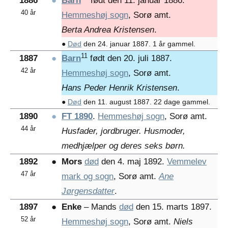
1886
●
Barn
født den 11. januar 1886.
40 år
Hemmeshøj sogn
, Sorø amt.
Berta Andrea Kristensen
.
●
Død
den 24. januar 1887. 1 år gammel.
11
1887
●
Barn
født den 20. juli 1887.
42 år
Hemmeshøj sogn
, Sorø amt.
Hans Peder Henrik Kristensen
.
●
Død
den 11. august 1887. 22 dage gammel.
1890
●
FT 1890
.
Hemmeshøj sogn
, Sorø amt.
44 år
Husfader, jordbruger. Husmoder,
medhjælper og deres seks børn.
1892
●
Mors
død
den 4. maj 1892.
Vemmelev
47 år
mark og sogn
, Sorø amt.
Ane
Jørgensdatter
.
1897
●
Enke
– Mands
død
den 15. marts 1897.
52 år
Hemmeshøj sogn
, Sorø amt.
Niels