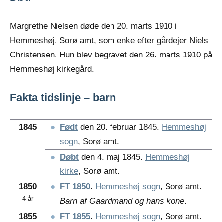
Margrethe Nielsen døde den 20. marts 1910 i
Hemmeshøj, Sorø amt, som enke efter gårdejer Niels
Christensen. Hun blev begravet den 26. marts 1910 på
Hemmeshøj kirkegård.
Fakta tidslinje – barn
1845
●
Født
den 20. februar 1845.
Hemmeshøj
sogn
, Sorø amt.
●
Døbt
den 4. maj 1845.
Hemmeshøj
kirke
, Sorø amt.
1850
●
FT 1850
.
Hemmeshøj sogn
, Sorø amt.
4 år
Barn af Gaardmand og hans kone
.
1855
●
FT 1855
.
Hemmeshøj sogn
, Sorø amt.