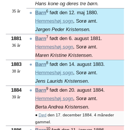
Hans kone og deres tre børn.
35 år
6
●
Barn
født den 12. maj 1880.
Hemmeshøj sogn
, Sorø amt.
Jørgen Peder Kristensen.
7
1881
●
Barn
født den 6. august 1881.
36 år
Hemmeshøj sogn
, Sorø amt.
Maren Kristine Kristensen
.
8
1883
●
Barn
født den 14. august 1883.
38 år
Hemmeshøj sogn
, Sorø amt.
Jens Laurids Kristensen
.
9
1884
●
Barn
født den 20. august 1884.
39 år
Hemmeshøj sogn
, Sorø amt.
Berta Andrea Kristensen
.
●
Død
den 17. december 1884. 4 måneder
gammel.
10