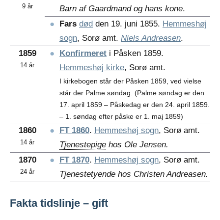
9 år
Barn af Gaardmand og hans kone
.
●
Fars
død
den 19. juni 1855.
Hemmeshøj
sogn
, Sorø amt.
Niels Andreasen
.
1859
●
Konfirmeret
i Påsken 1859.
14 år
Hemmeshøj kirke
, Sorø amt.
I kirkebogen står der Påsken 1859, ved vielse
står der Palme søndag. (Palme søndag er den
17. april 1859 – Påskedag er den 24. april 1859.
– 1. søndag efter påske er 1. maj 1859)
1860
●
FT 1860
.
Hemmeshøj sogn
, Sorø amt.
14 år
Tjenestepige
hos Ole Jensen.
1870
●
FT 1870
.
Hemmeshøj sogn
, Sorø amt.
24 år
Tjenestetyende
hos Christen Andreasen.
Fakta tidslinje – gift