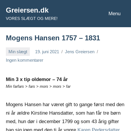
Videre
Greiersen.dk
til
Menu
VORES SLÆGT OG MERE!
indhold
Mogens Hansen 1757 – 1831
Min slægt
19. juni 2021
Jens Greiersen
Ingen kommentarer
Min 3 x tip oldemor – 74 år
Min farfars > fars > mors > mors > far
Mogens Hansen har været gift to gange først med den
ni år ældre Kirstine Hansdatter, som han får tre børn
med, hun dør i december 1799 og som 43 årig gifter
han sig igen med den ti år yngre
Karen Pedersdatter