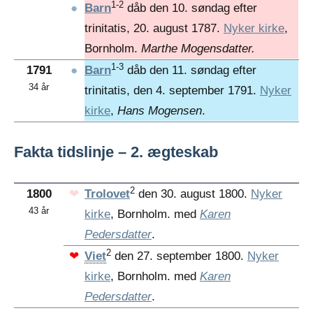
1-2
●
Barn
dåb den 10. søndag efter
trinitatis, 20. august 1787.
Nyker kirke
,
Bornholm.
Marthe Mogensdatter.
1-3
1791
●
Barn
dåb den 11. søndag efter
34 år
trinitatis, den 4. september 1791.
Nyker
kirke
,
Hans Mogensen
.
Fakta tidslinje – 2. ægteskab
2
1800
❤
Trolovet
den 30. august 1800.
Nyker
43 år
kirke
, Bornholm. med
Karen
Pedersdatter
.
2
❤
Viet
den 27. september 1800.
Nyker
kirke
, Bornholm. med
Karen
Pedersdatter
.