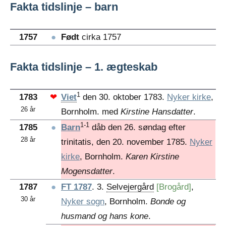
Fakta tidslinje – barn
1757
●
Født
cirka 1757
Fakta tidslinje – 1. ægteskab
1
1783
❤
Viet
den 30. oktober 1783.
Nyker kirke
,
26 år
Bornholm. med
Kirstine Hansdatter
.
1-1
1785
●
Barn
dåb den 26. søndag efter
28 år
trinitatis, den 20. november 1785.
Nyker
kirke
, Bornholm.
Karen Kirstine
Mogensdatter
.
1787
●
FT 1787
. 3.
Selvejergård
[Brogård]
,
30 år
Nyker sogn
, Bornholm.
Bonde og
husmand og hans kone
.