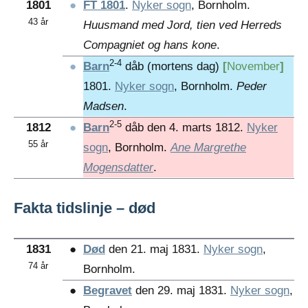
1801
●
FT 1801
.
Nyker sogn
, Bornholm.
43 år
Huusmand med Jord, tien ved Herreds
Compagniet og hans kone
.
2-4
●
Barn
dåb (mortens dag)
[
November
]
1801.
Nyker sogn
, Bornholm.
Peder
Madsen
.
2-5
1812
●
Barn
dåb den 4. marts 1812.
Nyker
55 år
sogn
, Bornholm.
Ane Margrethe
Mogensdatter
.
Fakta tidslinje – død
1831
●
Død
den 21. maj 1831.
Nyker sogn
,
74 år
Bornholm.
●
Begravet
den 29. maj 1831.
Nyker sogn
,