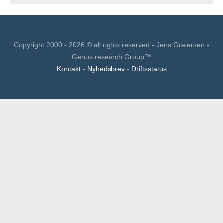
Copyright 2000 - 2026 © all rights reserved - Jens Greiersen -
Genus research Group™
Kontakt
-
Nyhedsbrev
-
Driftsstatus