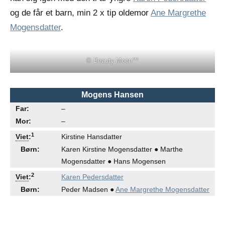
og de får et barn, min 2 x tip oldemor
Ane Margrethe
Mogensdatter
.
© Beauty Moon™
Mogens Hansen
Far:
–
Mor:
–
●
●
1
Viet
:
Kirstine Hansdatter
Børn:
Karen Kirstine Mogensdatter ● Marthe
Mogensdatter ● Hans Mogensen
●
●
2
Viet
:
Karen Pedersdatter
Børn:
Peder Madsen ●
Ane Margrethe Mogensdatter