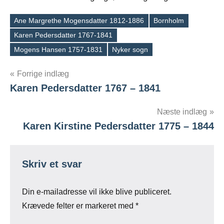
Ane Margrethe Mogensdatter 1812-1886
Bornholm
Karen Pedersdatter 1767-1841
Tags
Mogens Hansen 1757-1831
Nyker sogn
Indlægsnavigation
Forrige indlæg
Karen Pedersdatter 1767 – 1841
Næste indlæg
Karen Kirstine Pedersdatter 1775 – 1844
Skriv et svar
Din e-mailadresse vil ikke blive publiceret.
Krævede felter er markeret med
*