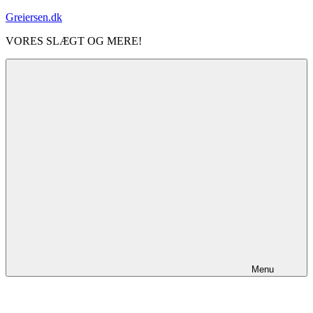
Videre
Greiersen.dk
til
VORES SLÆGT OG MERE!
indhold
Menu