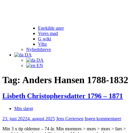
Egekilde aner
Vores mad
G wiki
Vibz
Nyhedsbreve
DA
DA
EN
Tag:
Anders Hansen 1788-1832
Lisbeth Christophersdatter 1796 – 1871
Min slægt
23. juni 2022
4. august 2025
Jens Greiersen
Ingen kommentarer
Min 3 x tip oldemor – 74 år. Min mormors > mors > mors > fars >