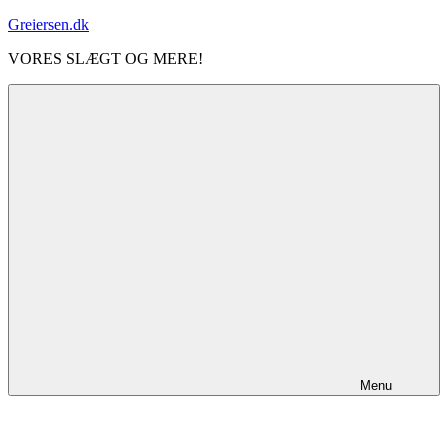
Videre
Greiersen.dk
til
VORES SLÆGT OG MERE!
indhold
Menu