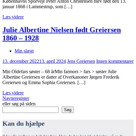
Københavns Sporveje Peter Anton Christensen blev født den 13.
januar 1868 i Lammestrup, som […]
Læs videre
Julie Albertine Nielsen født Greiersen
1860 – 1928
Min slægt
13. december 2022
13. april 2024
Jens Greiersen
Ingen kommentarer
Min Oldefars søster – 68 årMin farmors > fars > søster Julie
Albertine Greiersen er datter af Overkanoner Jørgen Frederik
Greiersen og Emma Sophia Greiersen. […]
Læs videre
Navneregister
eller søg på siden
Søg
Kan du hjælpe