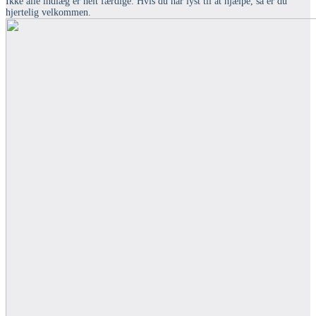
Ikke alle indlæg er helt færdige. Hvis du har lyst til at hjælpe, så er du
hjertelig velkommen.