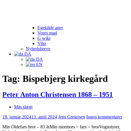
Egekilde aner
Vores mad
G wiki
Vibz
Nyhedsbreve
DA
DA
EN
Tag:
Bispebjerg kirkegård
Peter Anton Christensen 1868 – 1951
Min slægt
18. januar 2024
13. april 2024
Jens Greiersen
Ingen kommentarer
Min Oldefars bror – 83 årMin mormors > fars > brorVognstyrer,