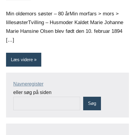
Greiersen
kommentarer
Min oldemors søster – 80 årMin morfars > mors >
lillesøsterTvilling – Husmoder Kaldet Marie Johanne
Marie Hansine Olsen blev født den 10. februar 1894
[…]
Læs videre
Navneregister
eller søg på siden
Søg