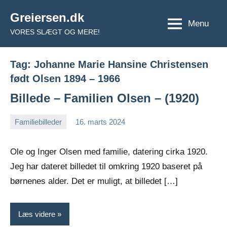
Videre
Greiersen.dk
til
Menu
VORES SLÆGT OG MERE!
indhold
Tag:
Johanne Marie Hansine Christensen
født Olsen 1894 – 1966
Billede – Familien Olsen – (1920)
Familiebilleder
16. marts 2024
Jens
Ingen
Greiersen
kommentarer
Ole og Inger Olsen med familie, datering cirka 1920.
Jeg har dateret billedet til omkring 1920 baseret på
børnenes alder. Det er muligt, at billedet […]
Læs videre