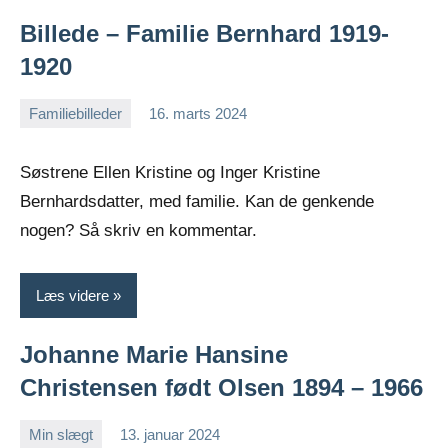
Billede – Familie Bernhard 1919-
1920
Familiebilleder
16. marts 2024
Jens
Ingen
Greiersen
kommentarer
Søstrene Ellen Kristine og Inger Kristine
Bernhardsdatter, med familie. Kan de genkende
nogen? Så skriv en kommentar.
Læs videre
Johanne Marie Hansine
Christensen født Olsen 1894 – 1966
Min slægt
13. januar 2024
Jens
Ingen