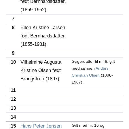
født Bernhardsdatter.
(1859-1952).
7
8
Ellen Kristine Larsen
født Bernhardsdatter.
(1855-1931).
9
Svigerdatter til nr. 6, gift
10
Vilhelmine Augusta
med sønnen
Anders
Kristine Olsen født
Christian Olsen
(1896-
Brangstrup (1897)
1987).
11
12
13
14
Gift med nr. 16 og
15
Hans Peter Jensen