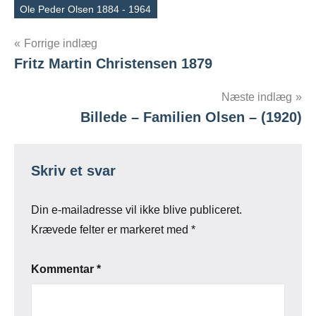
Ole Peder Olsen 1884 - 1964
Indlægsnavigation
Forrige indlæg
Fritz Martin Christensen 1879
Næste indlæg
Billede – Familien Olsen – (1920)
Skriv et svar
Din e-mailadresse vil ikke blive publiceret.
Krævede felter er markeret med
*
Kommentar
*