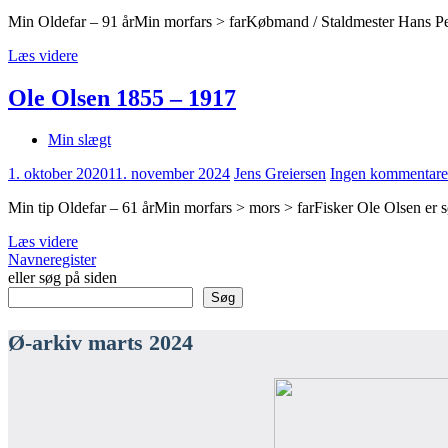
Min Oldefar – 91 årMin morfars > farKøbmand / Staldmester Hans Pe
Læs videre
Ole Olsen 1855 – 1917
Min slægt
1. oktober 2020
11. november 2024
Jens Greiersen
Ingen kommentare
Min tip Oldefar – 61 årMin morfars > mors > farFisker Ole Olsen er 
Læs videre
Navneregister
eller søg på siden
Søg
Ø-arkiv marts 2024