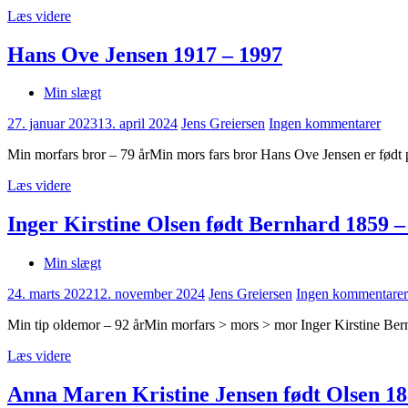
Læs videre
Hans Ove Jensen 1917 – 1997
Min slægt
27. januar 2023
13. april 2024
Jens Greiersen
Ingen kommentarer
Min morfars bror – 79 årMin mors fars bror Hans Ove Jensen er født
Læs videre
Inger Kirstine Olsen født Bernhard 1859 –
Min slægt
24. marts 2022
12. november 2024
Jens Greiersen
Ingen kommentarer
Min tip oldemor – 92 årMin morfars > mors > mor Inger Kirstine Bern
Læs videre
Anna Maren Kristine Jensen født Olsen 18