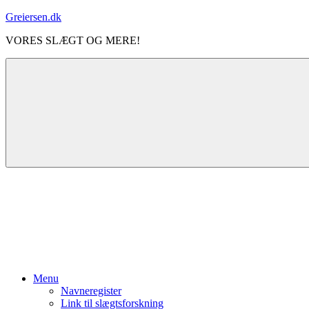
Videre
Greiersen.dk
til
VORES SLÆGT OG MERE!
indhold
Menu
Navneregister
Link til slægtsforskning