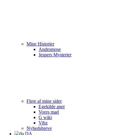
Mine Historier
Andromose
Jespers Mysterier
Flere af mine sider
Egekilde aner
Vores mad
G wiki
Vibz
Nyhedsbreve
DA