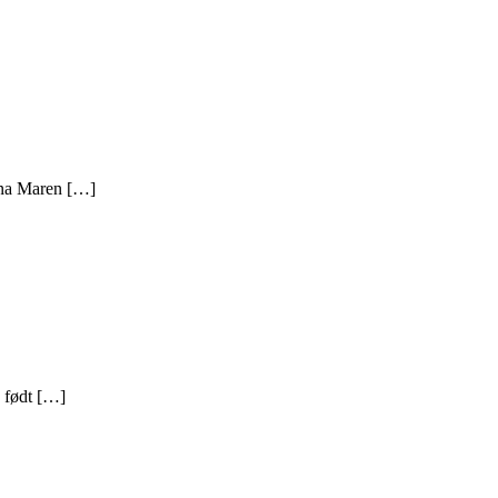
nna Maren […]
v født […]