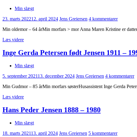
Min slægt
23. marts 2022
12. april 2024
Jens Greiersen
4 kommentarer
Min oldemor – 64 årMin morfars > mor Anna Maren Kristine er datter 
Læs videre
Inge Gerda Petersen født Jensen 1911 – 19
Min slægt
5. september 2021
13. december 2024
Jens Greiersen
4 kommentarer
Min Gudmor – 85 årMin morfars søsterHusassistent Inge Gerda Peterse
Læs videre
Hans Peder Jensen 1888 – 1980
Min slægt
18. marts 2021
13. april 2024
Jens Greiersen
5 kommentarer