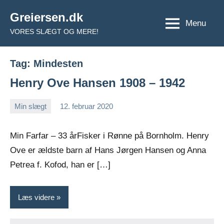
Videre
Greiersen.dk
til
Menu
VORES SLÆGT OG MERE!
indhold
Tag:
Mindesten
Henry Ove Hansen 1908 – 1942
Min slægt
12. februar 2020
Jens
Ingen
Greiersen
kommentarer
Min Farfar – 33 årFisker i Rønne på Bornholm. Henry
Ove er ældste barn af Hans Jørgen Hansen og Anna
Petrea f. Kofod, han er […]
Læs videre