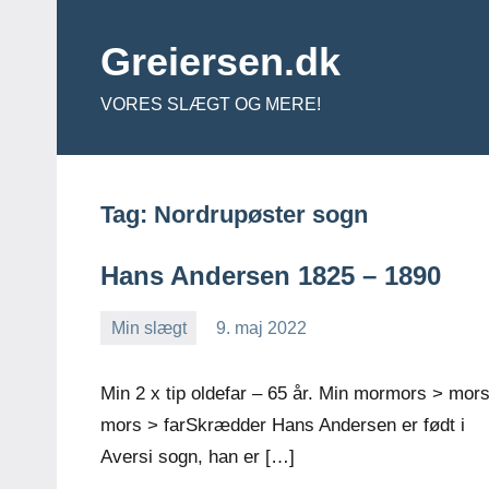
Videre
til
Greiersen.dk
indhold
VORES SLÆGT OG MERE!
Tag:
Nordrupøster sogn
Hans Andersen 1825 – 1890
Min slægt
9. maj 2022
Jens
Ingen
Greiersen
kommentarer
Min 2 x tip oldefar – 65 år. Min mormors > mor
mors > farSkrædder Hans Andersen er født i
Aversi sogn, han er […]