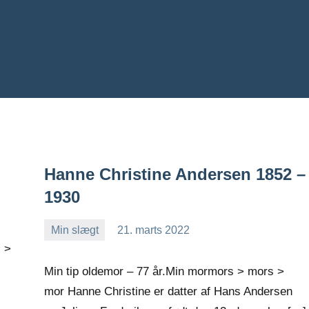
Hanne Christine Andersen 1852 –
1930
Min slægt
21. marts 2022
Jens
Ingen
s >
Greiersen
kommentarer
Min tip oldemor – 77 år.Min mormors > mors >
mor Hanne Christine er datter af Hans Andersen