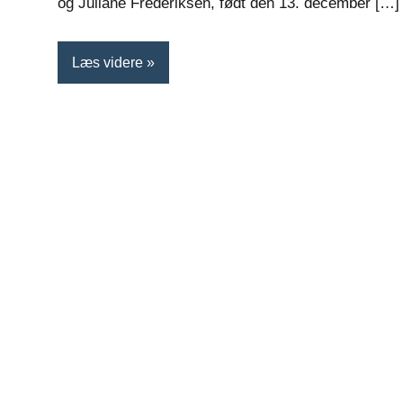
og Juliane Frederiksen, født den 13. december […]
Læs videre