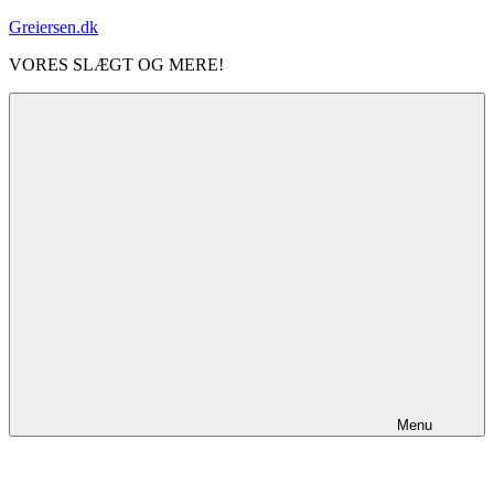
Videre
Greiersen.dk
til
VORES SLÆGT OG MERE!
indhold
Menu