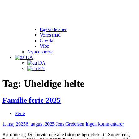
Egekilde aner
Vores mad
G wiki
Vibz
Nyhedsbreve
DA
DA
EN
Tag:
Uheldige helte
Familie ferie 2025
Ferie
1. maj 2025
6. august 2025
Jens Greiersen
Ingen kommentarer
Karoline og Jens inviterede alle børn og børnebørn til Snogebæk,