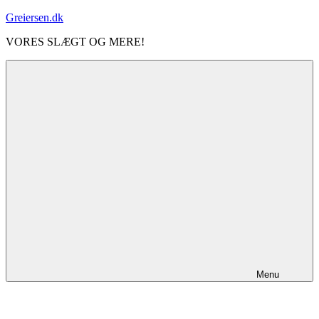
Videre
Greiersen.dk
til
VORES SLÆGT OG MERE!
indhold
Menu