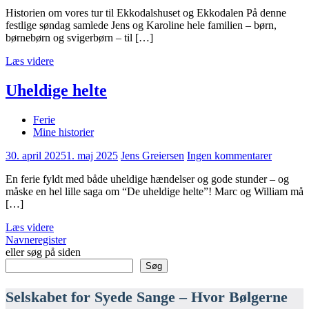
Historien om vores tur til Ekkodalshuset og Ekkodalen På denne
festlige søndag samlede Jens og Karoline hele familien – børn,
børnebørn og svigerbørn – til […]
Læs videre
Uheldige helte
Ferie
Mine historier
30. april 2025
1. maj 2025
Jens Greiersen
Ingen kommentarer
En ferie fyldt med både uheldige hændelser og gode stunder – og
måske en hel lille saga om “De uheldige helte”! Marc og William må
[…]
Læs videre
Navneregister
eller søg på siden
Søg
Selskabet for Syede Sange – Hvor Bølgerne