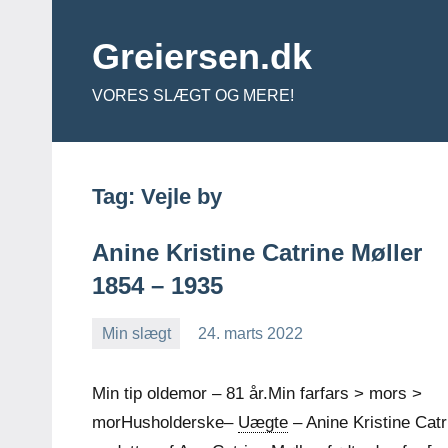
Videre
til
Greiersen.dk
indhold
VORES SLÆGT OG MERE!
Tag:
Vejle by
Anine Kristine Catrine Møller
1854 – 1935
Min slægt
24. marts 2022
Jens
En
Greiersen
kommentar
Min tip oldemor – 81 år.Min farfars > mors >
morHusholderske–
Uægte
– Anine Kristine Catr