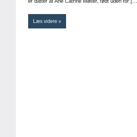
er datter af Ane Catrine Møller, født uden for […
Læs videre