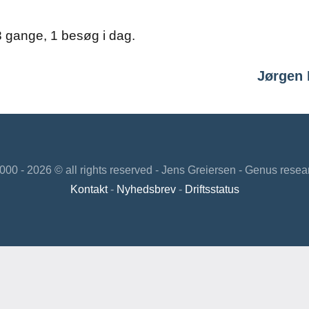
8 gange, 1 besøg i dag.
ation
Jørgen 
000 - 2026 © all rights reserved - Jens Greiersen - Genus res
Kontakt
-
Nyhedsbrev
-
Driftsstatus