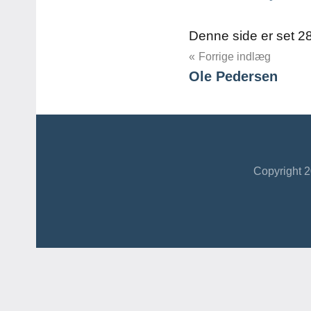
Denne side er set 2
Indlægsnavig
Forrige indlæg
Ole Pedersen
Copyright 2