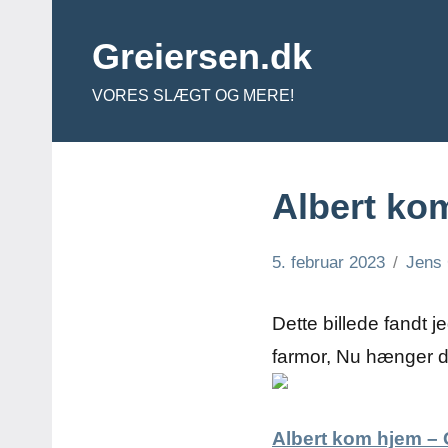
Videre
til
Greiersen.dk
indhold
VORES SLÆGT OG MERE!
Albert ko
5. februar 2023
Jens 
Dette billede fandt 
farmor, Nu hænger de
Albert kom hjem – 