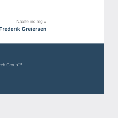
Næste indlæg
Frederik Greiersen
earch Group™