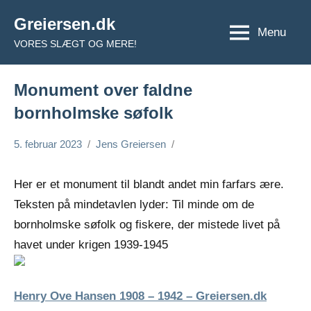
Videre
Greiersen.dk
til
Menu
VORES SLÆGT OG MERE!
indhold
Monument over faldne
bornholmske søfolk
5. februar 2023
Jens Greiersen
Her er et monument til blandt andet min farfars ære.
Teksten på mindetavlen lyder: Til minde om de
bornholmske søfolk og fiskere, der mistede livet på
havet under krigen 1939-1945
Henry Ove Hansen 1908 – 1942 – Greiersen.dk