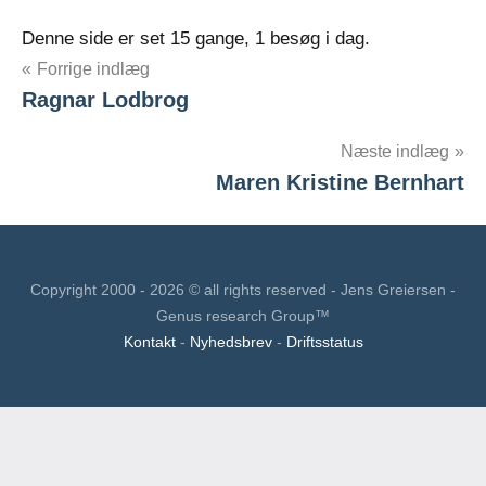
Denne side er set 15 gange, 1 besøg i dag.
Indlægsnavigation
Forrige indlæg
Ragnar Lodbrog
Næste indlæg
Maren Kristine Bernhart
Copyright 2000 - 2026 © all rights reserved - Jens Greiersen -
Genus research Group™
Kontakt
-
Nyhedsbrev
-
Driftsstatus