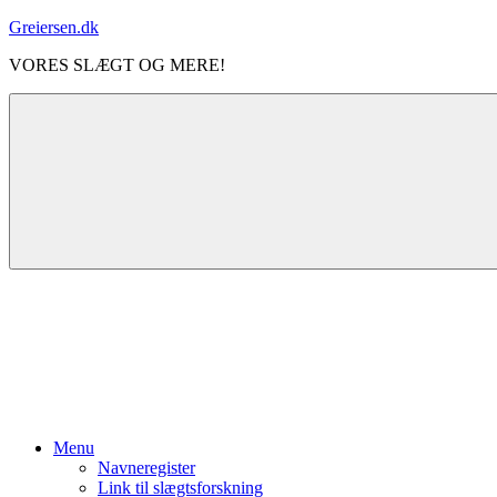
Videre
Greiersen.dk
til
VORES SLÆGT OG MERE!
indhold
Menu
Navneregister
Link til slægtsforskning