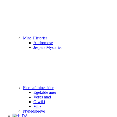
Mine Historier
Andromose
Jespers Mysterier
Flere af mine sider
Egekilde aner
Vores mad
G wiki
Vibz
Nyhedsbreve
DA