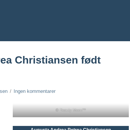
ea Christiansen født
rsen
Ingen kommentarer
© Beauty Moon™
Augusta Andrea Petrea Christiansen