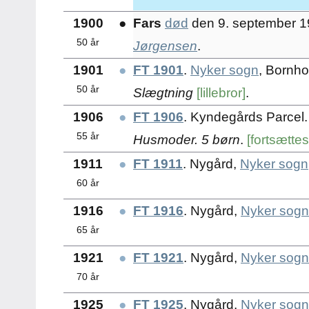
1900
●
Fars
død
den 9. september 
50 år
Jørgensen
.
1901
●
FT 1901
.
Nyker sogn
, Bornh
50 år
Slægtning
[lillebror]
.
1906
●
FT 1906
. Kyndegårds Parcel
55 år
Husmoder. 5 børn
.
[fortsætte
1911
●
FT 1911
. Nygård,
Nyker sogn
60 år
1916
●
FT 1916
. Nygård,
Nyker sogn
65 år
1921
●
FT 1921
. Nygård,
Nyker sogn
70 år
1925
●
FT 1925
. Nygård,
Nyker sogn