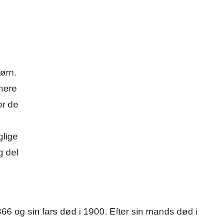
ørn.
enere
or de
glige
g del
6 og sin fars død i 1900. Efter sin mands død i