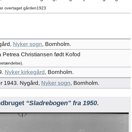
ar overtaget gården1923.
gård,
Nyker sogn
, Bornholm.
Petrea Christiansen født Kofod
etændelse).
9.
Nyker kirkegård
, Bornholm.
r 1943. Nygård,
Nyker sogn
, Bornholm.
ndbruget
“Sladrebogen” fra 1950
.