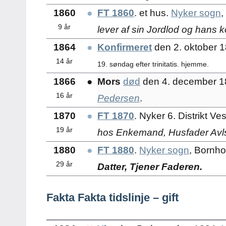
1860
●
FT 1860
. et hus.
Nyker sogn
,
9 år
lever af sin Jordlod og hans 
1864
●
Konfirmeret
den 2. oktober 
14 år
19. søndag efter trinitatis. hjemme.
1866
●
Mors
død
den 4. december 1
16 år
Pedersen
.
1870
●
FT 1870
. Nyker 6. Distrikt V
19 år
hos Enkemand, Husfader Avl
1880
●
FT 1880
.
Nyker sogn
, Bornh
29 år
Datter, Tjener Faderen.
Fakta Fakta tidslinje – gift