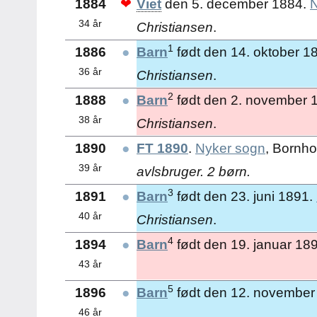
1884
❤
Viet
den 5. december 1884.
N
34 år
Christiansen
.
1
1886
●
Barn
født den 14. oktober 1
36 år
Christiansen
.
2
1888
●
Barn
født den 2. november 
38 år
Christiansen
.
1890
●
FT 1890
.
Nyker sogn
, Bornh
39 år
avlsbruger. 2 børn.
3
1891
●
Barn
født den 23. juni 1891.
40 år
Christiansen
.
4
1894
●
Barn
født den 19. januar 18
43 år
5
1896
●
Barn
født den 12. november
46 år