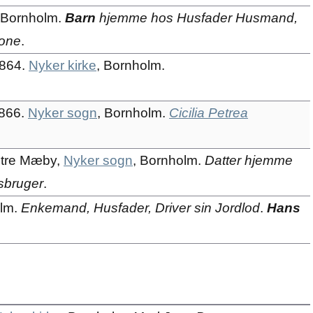
 Bornholm.
Barn
hjemme hos Husfader Husmand,
kone
.
1864.
Nyker kirke
, Bornholm.
866.
Nyker sogn
, Bornholm.
Cicilia Petrea
estre Mæby,
Nyker sogn
, Bornholm.
Datter hjemme
sbruger
.
olm.
Enkemand, Husfader, Driver sin Jordlod
.
Hans