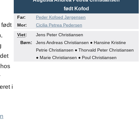
født Kofod
Far:
Peder Kofoed Jørgensen
 født
Mor:
Cicilia Petrea Pedersen
●
●
,
Viet
:
Jens Peter Christiansen
Børn:
Jens Andreas Christiansen ● Hansine Kristine
g
Petrie Christiansen ● Thorvald Peter Christiansen
 det
● Marie Christiansen ● Poul Christiansen
 hos
r
ret i
en