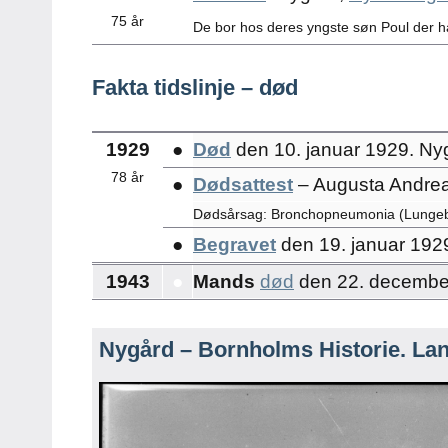
75 år
De bor hos deres yngste søn Poul der h
Fakta tidslinje – død
1929
●
Død
den 10. januar 1929. Ny
78 år
●
Dødsattest
– Augusta Andrea 
Dødsårsag: Bronchopneumonia (Lungeb
●
Begravet
den 19. januar 192
1943
●
Mands
død
den 22. decembe
Nygård – Bornholms Historie. La