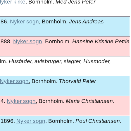
yker kirke
, Bornholm.
Med Jens Peter
886.
Nyker sogn
, Bornholm.
Jens Andreas
1888.
Nyker sogn
, Bornholm.
Hansine Kristine Petrie
olm.
Husfader, avlsbruger, slagter, Husmoder,
Nyker sogn
, Bornholm.
Thorvald Peter
94.
Nyker sogn
, Bornholm.
Marie Christiansen
.
 1896.
Nyker sogn
, Bornholm.
Poul Christiansen
.