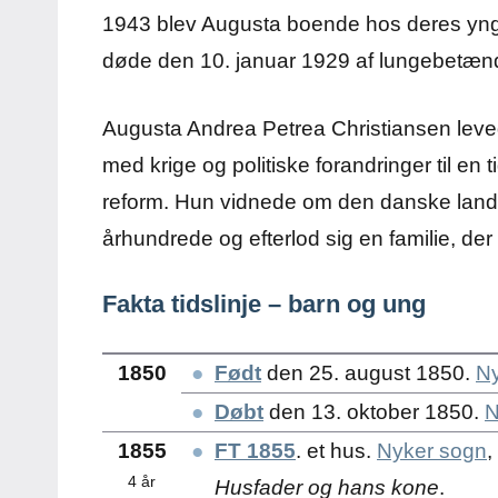
1943 blev Augusta boende hos deres yng
døde den 10. januar 1929 af lungebetæn
Augusta Andrea Petrea Christiansen levede 
med krige og politiske forandringer til en 
reform. Hun vidnede om den danske landsby
århundrede og efterlod sig en familie, der
Fakta tidslinje – barn og ung
1850
●
Født
den 25. august 1850.
Ny
●
Døbt
den 13. oktober 1850.
N
1855
●
FT 1855
. et hus.
Nyker sogn
,
4 år
Husfader og hans kone
.