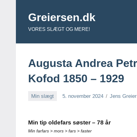
Videre
til
Greiersen.dk
indhold
VORES SLÆGT OG MERE!
Augusta Andrea Petr
Kofod 1850 – 1929
Min slægt
5. november 2024
Jens Greie
Min tip oldefars søster – 78 år
Min farfars > mors > fars > faster