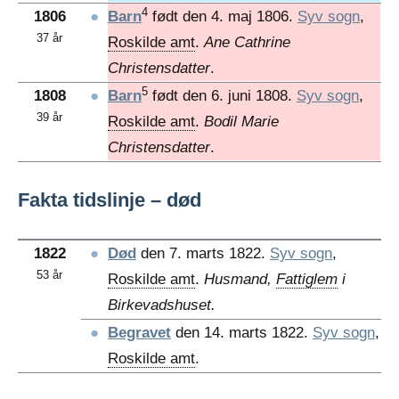
4
1806
●
Barn
født den 4. maj 1806.
Syv sogn
,
37 år
Roskilde amt
.
Ane Cathrine
Christensdatter
.
5
1808
●
Barn
født den 6. juni 1808.
Syv sogn
,
39 år
Roskilde amt
.
Bodil Marie
Christensdatter
.
Fakta tidslinje – død
1822
●
Død
den 7. marts 1822.
Syv sogn
,
53 år
Roskilde amt
.
Husmand,
Fattiglem
i
Birkevadshuset.
●
Begravet
den 14. marts 1822.
Syv sogn
,
Roskilde amt
.