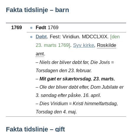
Fakta tidslinje – barn
1769
●
Født
1769
●
Døbt
. Fest: Viridiun. MDCCLXIX.
[den
23. marts 1769]
.
Syv kirke
,
Roskilde
amt
.
– Niels der bliver døbt før, Die Jovis =
Torsdagen den 23. februar.
–
Mit gæt er skærtorsdag. 23. marts.
– Ole der bliver døbt efter, Dom Jubilate er
3. søndag efter påske. 16. april.
– Dies Viridium = Kristi himmelfartsdag,
Torsdag den 4. maj.
Fakta tidslinje – gift