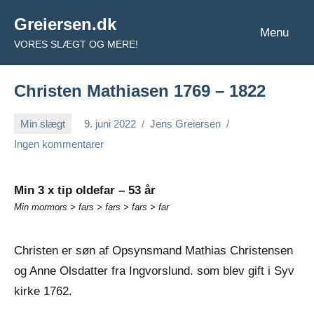
Videre
Greiersen.dk
til
Menu
VORES SLÆGT OG MERE!
indhold
Christen Mathiasen 1769 – 1822
Min slægt
9. juni 2022
Jens Greiersen
Ingen kommentarer
Min 3 x tip oldefar – 53 år
Min mormors > fars > fars > fars > far
Christen er søn af Opsynsmand Mathias Christensen
og Anne Olsdatter fra Ingvorslund. som blev gift i Syv
kirke 1762.