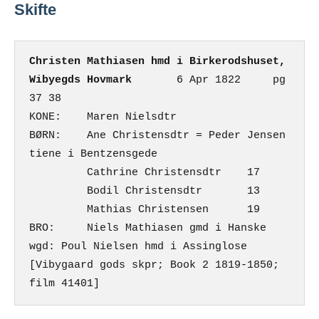
Skifte
Christen Mathiasen hmd i Birkerodshuset, 
Wibyegds Hovmark
       6 Apr 1822     pg 
37 38

KONE:    Maren Nielsdtr

BØRN:    Ane Christensdtr = Peder Jensen 
tiene i Bentzensgede

         Cathrine Christensdtr    17

         Bodil Christensdtr       13

         Mathias Christensen      19

BRO:     Niels Mathiasen gmd i Hanske

wgd: Poul Nielsen hmd i Assinglose

[Vibygaard gods skpr; Book 2 1819-1850; 
film 41401]