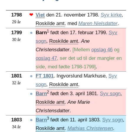
1798
❤
Viet
den 21. november 1798.
Syv kirke
,
29 år
Roskilde amt
. med
Maren Nielsdatter
.
1
1799
●
Barn
født den 17. februar 1799.
Syv
30 år
sogn
,
Roskilde amt
.
Ane
Christensdatter
.
[Mellem
opslag 46
og
opslag 47
, ser det ud til der mangler en
side, med fødte 1798-1799]
.
1801
●
FT 1801
. Ingvorslund Markhuse,
Syv
32 år
sogn
,
Roskilde amt
.
2
●
Barn
født den 3. april 1801.
Syv sogn
,
Roskilde amt
.
Ane Marie
Christensdatter
.
3
1803
●
Barn
født den 11. april 1803.
Syv sogn
,
34 år
Roskilde amt
.
Mathias Christensen
.