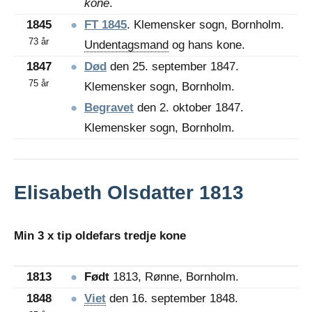
kone
.
1845
●
FT 1845
. Klemensker sogn, Bornholm.
73 år
Undentagsmand
og hans kone.
1847
●
Død
den 25. september 1847.
75 år
Klemensker sogn, Bornholm.
●
Begravet
den 2. oktober 1847.
Klemensker sogn, Bornholm.
Elisabeth Olsdatter 1813
Min 3 x tip oldefars tredje kone
1813
●
Født
1813, Rønne, Bornholm.
1848
●
Viet
den 16. september 1848.