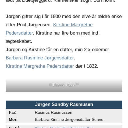
født på Duebjerggård, Klemensker sogn, Bornholm.
Jørgen gifter sig i år 1800 med den elve år ældre enke
efter Poul Jørgensen,
Kirstine Margrethe
Pedersdatter
. Kirstine har fire børn med ind i
ægteskabet.
Jørgen og Kirstine får en datter, min 2 x oldemor
Barbara Rasmine Jørgensdatter
.
Kirstine Margrethe Pedersdatter
dør i 1832.
© Beauty Moon™
Jørgen Sandby Rasmusen
Far:
Rasmus Rasmussen
Mor:
Barbara Kirstine Jørgensdatter Sonne
●
●
1