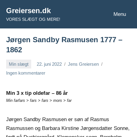
Videre
Greiersen.dk
til
Menu
VORES SLÆGT OG MERE!
indhold
Jørgen Sandby Rasmusen 1777 –
1862
Min slægt
22. juni 2022
Jens Greiersen
Ingen kommentarer
Min 3 x tip oldefar – 86 år
Min farfars > fars > fars > mors > far
Jørgen Sandby Rasmusen er søn af Rasmus
Rasmussen og Barbara Kirstine Jørgensdatter Sonne,