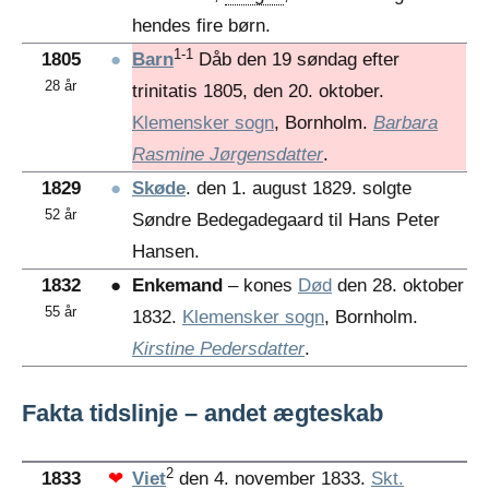
hendes fire børn.
1-1
1805
●
Barn
Dåb den 19 søndag efter
28 år
trinitatis 1805, den 20. oktober.
Klemensker sogn
, Bornholm.
Barbara
Rasmine Jørgensdatter
.
1829
●
Skøde
. den 1. august 1829. solgte
52 år
Søndre Bedegadegaard til Hans Peter
Hansen.
1832
●
Enkemand
– kones
Død
den 28. oktober
55 år
1832.
Klemensker sogn
, Bornholm.
Kirstine Pedersdatter
.
Fakta tidslinje – andet ægteskab
2
1833
❤
Viet
den 4. november 1833.
Skt.