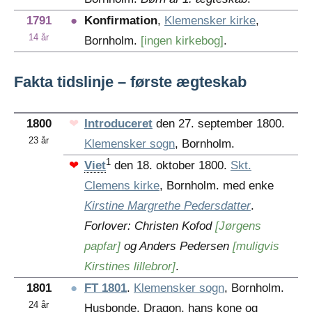
1791
●
Konfirmation
,
Klemensker kirke
,
14 år
Bornholm.
[ingen kirkebog]
.
Fakta tidslinje – første ægteskab
1800
❤
Introduceret
den 27. september 1800.
23 år
Klemensker sogn
, Bornholm.
1
❤
Viet
den 18. oktober 1800.
Skt.
Clemens kirke
, Bornholm. med enke
Kirstine
Margrethe
Pedersdatter
.
Forlover: Christen Kofod
[Jørgens
papfar]
og Anders Pedersen
[muligvis
Kirstines lillebror]
.
1801
●
FT 1801
.
Klemensker sogn
, Bornholm.
24 år
Husbonde,
Dragon
, hans kone og