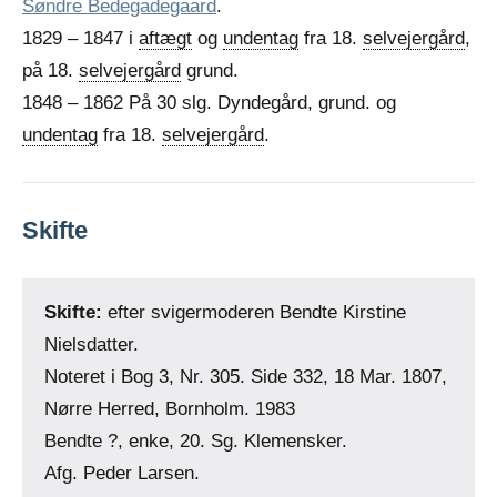
Søndre Bedegadegaard
.
1829 – 1847 i
aftægt
og
undentag
fra 18.
selvejergård
,
på 18.
selvejergård
grund.
1848 – 1862 På 30 slg. Dyndegård, grund. og
undentag
fra 18.
selvejergård
.
Skifte
Skifte:
efter svigermoderen Bendte Kirstine
Nielsdatter.
Noteret i Bog 3, Nr. 305. Side 332, 18 Mar. 1807,
Nørre Herred, Bornholm. 1983
Bendte ?, enke, 20. Sg. Klemensker.
Afg. Peder Larsen.