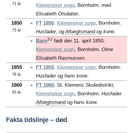
71 år
Klemensker sogn
, Bornholm. med
Elisabeth Olsdatter
.
1850
●
FT 1850
.
Klemensker sogn
, Bornholm.
73 år
Husfader, og
Aftægtsmand
og kone
.
3-2
●
Barn
født den 11. april 1850.
Klemensker sogn
, Bornholm.
Oline
Elisabeth Rasmussen
.
1855
●
FT 1855
.
Klemensker sogn
, Bornholm.
78 år
Husfader og hans kone
.
1860
●
FT 1860
. St. Klemens Skoledistrikt,
83 år
Klemensker sogn
, Bornholm.
Husfader
Aftægtsmand
og hans kone
.
Fakta tidslinje – død