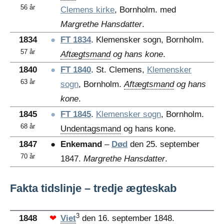
56 år
Clemens kirke
, Bornholm. med
Margrethe Hansdatter
.
1834
●
FT 1834
. Klemensker sogn, Bornholm.
57 år
Aftægtsmand
og hans kone
.
1840
●
FT 1840
. St. Clemens,
Klemensker
63 år
sogn
, Bornholm.
Aftægtsmand
og hans
kone
.
1845
●
FT 1845
.
Klemensker sogn
, Bornholm.
68 år
Undentagsmand
og hans kone.
1847
●
Enkemand
–
Død
den 25. september
70 år
1847.
Margrethe Hansdatter
.
Fakta tidslinje – tredje ægteskab
3
1848
❤
Viet
den 16. september 1848.