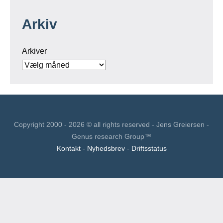
Arkiv
Arkiver
Copyright 2000 - 2026 © all rights reserved - Jens Greiersen -
Genus research Group™
Kontakt
-
Nyhedsbrev
-
Driftsstatus