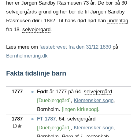
her er Jørgen Sandby Rasmusen 73 år. De bor på 30
selvejergårds grund og her bor de til Jørgen Sandby
Rasmusen dør i 1862. Til hans død nød han
undentag
fra 18.
selvejergård
.
Læs mere om
fæstebrevet fra den 31/12 1830
på
Bornholmerting.dk
Fakta tidslinje barn
1777
●
Født
år 1777 på 64.
selvejergård
[Duebjerggård]
,
Klemensker sogn
,
Bornholm.
[ingen kirkebog]
.
1787
●
FT 1787
. 64.
selvejergård
10 år
[Duebjerggård]
,
Klemensker sogn
,
Bornholm.
Børn af 1. ægteskab
.