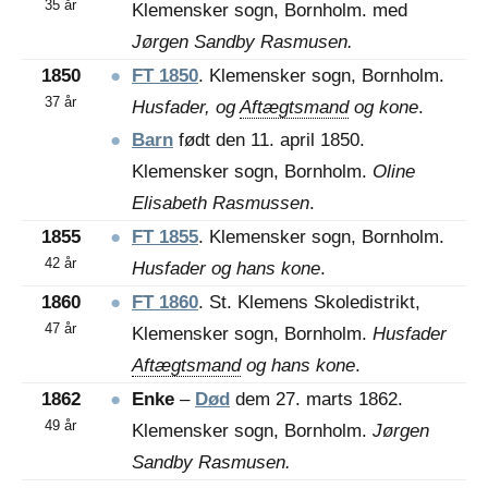
35 år
Klemensker sogn, Bornholm. med
Jørgen Sandby Rasmusen.
1850
●
FT 1850
. Klemensker sogn, Bornholm.
37 år
Husfader, og
Aftægtsmand
og kone
.
●
Barn
født den 11. april 1850.
Klemensker sogn, Bornholm.
Oline
Elisabeth Rasmussen
.
1855
●
FT 1855
. Klemensker sogn, Bornholm.
42 år
Husfader og hans kone
.
1860
●
FT 1860
. St. Klemens Skoledistrikt,
47 år
Klemensker sogn, Bornholm.
Husfader
Aftægtsmand
og hans kone
.
1862
●
Enke
–
Død
dem 27. marts 1862.
49 år
Klemensker sogn, Bornholm.
Jørgen
Sandby Rasmusen.