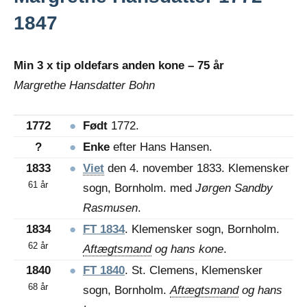
1847
Min 3 x tip oldefars anden kone – 75 år
Margrethe Hansdatter Bohn
1772
●
Født
1772.
?
●
Enke
efter Hans Hansen.
1833
●
Viet
den 4. november 1833. Klemensker
61 år
sogn, Bornholm. med
Jørgen Sandby
Rasmusen
.
1834
●
FT 1834
. Klemensker sogn, Bornholm.
62 år
Aftægtsmand
og hans kone
.
1840
●
FT 1840
. St. Clemens, Klemensker
68 år
sogn, Bornholm.
Aftægtsmand
og hans