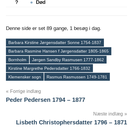
?
●
Død
Denne side er set 89 gange, 1 besøg i dag.
Barbara Kirstine Jørgensdatter Sonne 1754-1837
Barbara Rasmine Hansen f Jørgensdatter 1805-1865
Bornholm
Jørgen Sandby Rasmusen 1777-1862
Tags
Kirstine Margrethe Pedersdatter 1766-1832
Klemensker sogn
Rasmus Rasmussen 1749-1781
Indlægsnavigation
Forrige indlæg
Peder Pedersen 1794 – 1877
Næste indlæg
Lisbeth Christophersdatter 1796 – 1871