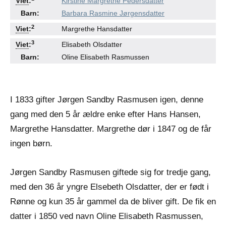
Viet
:
Kirstine Margrethe Pedersdatter
Barn:
Barbara Rasmine Jørgensdatter
●
●
2
Viet
:
Margrethe Hansdatter
●
●
3
Viet
:
Elisabeth Olsdatter
Barn:
Oline Elisabeth Rasmussen
I 1833 gifter Jørgen Sandby Rasmusen igen, denne
gang med den 5 år ældre enke efter Hans Hansen,
Margrethe Hansdatter. Margrethe dør i 1847 og de får
ingen børn.
Jørgen Sandby Rasmusen giftede sig for tredje gang,
med den 36 år yngre Elsebeth Olsdatter, der er født i
Rønne og kun 35 år gammel da de bliver gift. De fik en
datter i 1850 ved navn Oline Elisabeth Rasmussen,