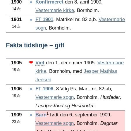
1900
●
Konfirmeret
den 8. april 1900.
14 år
Vestermarie kirke
, Bornholm.
1901
●
FT 1901
. Matrikel nr. 82 a,b.
Vestermarie
14 år
sogn
, Bornholm.
Fakta tidslinje – gift
1905
❤
Viet
den 1. december 1905.
Vestermarie
19 år
kirke
, Bornholm, med
Jesper Mathias
Jensen
.
1906
●
FT 1906
. 8 Vdg Ps, Mart. nr. 82 ab,
19 år
Vestermarie sogn
, Bornholm.
Husfader,
Landpostbud og Husmoder.
1
1909
●
Barn
født den 6. september 1909.
23 år
Vestermarie sogn
, Bornholm.
Dagmar