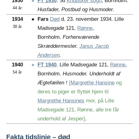
1930
●
FT 1930
. 5d
Knudsker sogn
, Bornholm.
44 år
Husfader, Postbud og Husmoder.
1934
●
Fars
Død
d. 23. november 1934. Lille
38 år
Madsegade 121,
Rønne
,
Bornholm.
Forhenværende
Skræddermester.
Janus Jacob
Andersen
.
1940
●
FT 1940
. Lille Madsegade 121,
Rønne
,
54 år
Bornholm.
Husmoder. Underholdt af
Ægtefællen !
[
Margrethe Hansine
og
deres to piger er flyttet hjem til
Margrethe Hansines
mor, på Lille
Madsegade 121, Rønne, alle tre får
underhold af Jesper]
.
Fakta tidslinje – død