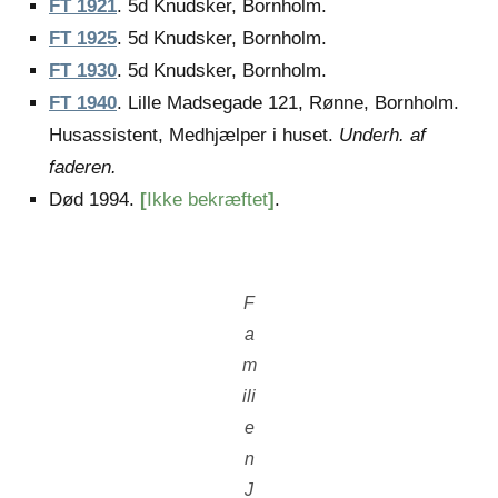
FT 1921
. 5d Knudsker, Bornholm.
FT 1925
. 5d Knudsker, Bornholm.
FT 1930
. 5d Knudsker, Bornholm.
FT 1940
. Lille Madsegade 121, Rønne, Bornholm.
Husassistent, Medhjælper i huset.
Underh. af
faderen.
Død 1994.
[
Ikke bekræftet
]
.
F
a
m
ili
e
n
J