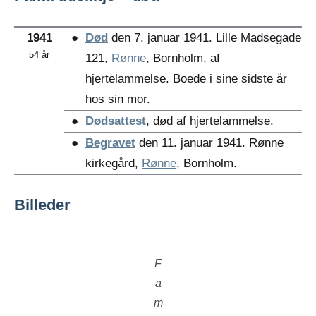
1941
●
Død
den 7. januar 1941. Lille Madsegade
54 år
121,
Rønne
, Bornholm, af
hjertelammelse. Boede i sine sidste år
hos sin mor.
●
Dødsattest
, død af hjertelammelse.
●
Begravet
den 11. januar 1941. Rønne
kirkegård,
Rønne
, Bornholm.
Billeder
F
a
m