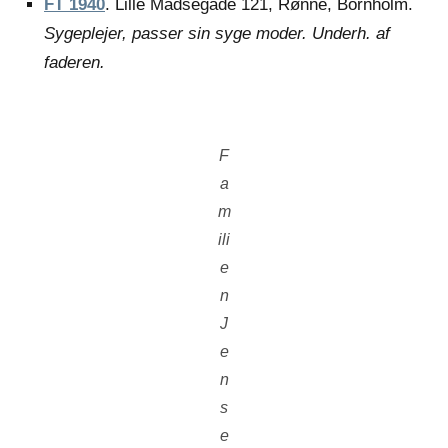
FT 1940
. Lille Madsegade 121, Rønne, Bornholm.
Sygeplejer, passer sin syge moder. Underh. af
faderen.
F
a
m
ili
e
n
J
e
n
s
e