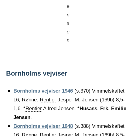
e
n
s
e
n
Bornholms vejviser
Bornholms vejviser 1946
(s.370) Vimmelskaftet
16, Rønne.
Rentier
Jesper M. Jensen (169b) 8,5-
1,6. *
Rentier
Alfred Jensen.
*Husass. Frk. Emilie
Jensen
.
Bornholms vejviser 1948
(s.388) Vimmelskaftet
16, Rønne.
Rentier
Jesper M. Jensen (169b) 8,5-