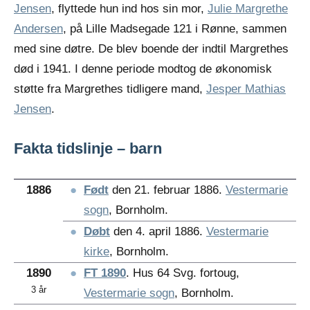
Jensen
, flyttede hun ind hos sin mor,
Julie Margrethe
Andersen
, på Lille Madsegade 121 i Rønne, sammen
med sine døtre. De blev boende der indtil Margrethes
død i 1941. I denne periode modtog de økonomisk
støtte fra Margrethes tidligere mand,
Jesper Mathias
Jensen
.
Fakta tidslinje – barn
1886
●
Født
den 21. februar 1886.
Vestermarie
sogn
, Bornholm.
●
Døbt
den 4. april 1886.
Vestermarie
kirke
, Bornholm.
1890
●
FT 1890
. Hus 64 Svg. fortoug,
3 år
Vestermarie sogn
, Bornholm.