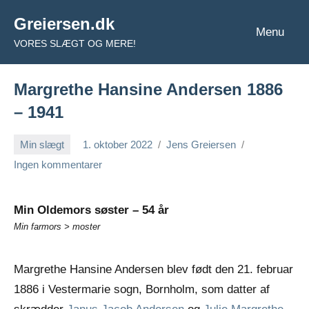
Videre
Greiersen.dk
til
Menu
VORES SLÆGT OG MERE!
indhold
Margrethe Hansine Andersen 1886
– 1941
Min slægt
1. oktober 2022
Jens Greiersen
Ingen kommentarer
Min Oldemors søster – 54 år
Min farmors > moster
Margrethe Hansine Andersen blev født den 21. februar
1886 i Vestermarie sogn, Bornholm, som datter af