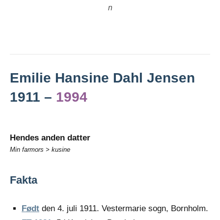
n
Emilie Hansine Dahl Jensen
1911 –
1994
Hendes anden datter
Min farmors > kusine
Fakta
Født
den 4. juli 1911. Vestermarie sogn, Bornholm.