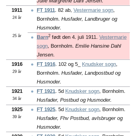
Julie Margrethe Dahl Jensen
.
1911
●
FT 1911
. 82 ab,
Vestermarie sogn
,
24 år
Bornholm.
Husfader, Landbruger og
Husmoder.
25 år
2
●
Barn
født den 4. juli 1911.
Vestermarie
sogn
, Bornholm.
Emilie Hansine Dahl
Jensen
.
1916
●
FT 1916
. 102 og 5_
Knudsker sogn
,
29 år
Bornholm.
Husfader, Landpostbud og
Husmoder.
1921
●
FT 1921
. 5d
Knudsker sogn
, Bornholm.
34 år
Husfader, Postbud og Husmoder.
1925
●
FT 1925
. 5d
Knudsker sogn
, Bornholm.
39 år
Husfader, Fhv Postbud, avlsbruger og
Husmoder.