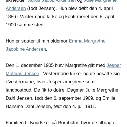
skrædder
Janus Jacob Andersen
og
Julie Margrethe
Andersen
(født Jensen). Hun blev døbt den 4. april
1886 i Vestermarie kirke og konfirmeret den 8. april
1900 samme sted.
Hun er søster til min oldemor
Emma Margrethe
Jacobine Andersen
.
Den 1. december 1905 blev Margrethe gift med
Jesper
Mathias Jensen
i Vestermarie kirke, og de bosatte sig
i Vestermarie, hvor Jesper arbejdede som
landpostbud. De fik to døtre, Dagmar Julie Margrethe
Dahl Jensen, født den 6. september 1909, og Emilie
Hansine Dahl Jensen, født den 4. juli 1911.
Familien til Knudsker på Bornholm, hvor de tilbragte