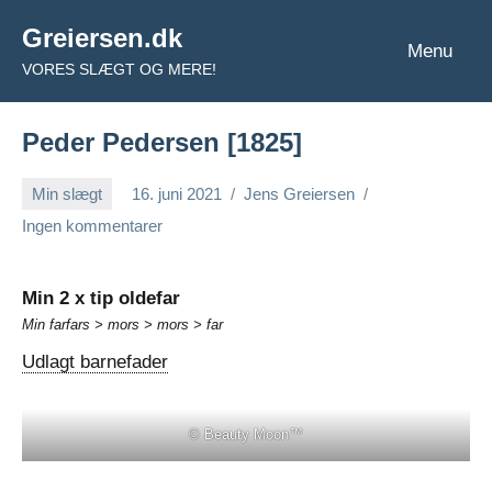
Videre
Greiersen.dk
til
Menu
VORES SLÆGT OG MERE!
indhold
Peder Pedersen [1825]
Min slægt
16. juni 2021
Jens Greiersen
Ingen kommentarer
Min 2 x tip oldefar
Min farfars > mors > mors > far
Udlagt barnefader
© Beauty Moon™