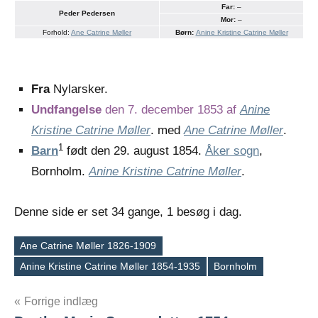
Far:
–
Peder Pedersen
Mor:
–
Forhold:
Ane Catrine Møller
Børn:
Anine Kristine Catrine Møller
Fra
Nylarsker.
Undfangelse
den 7. december 1853 af
Anine
Kristine Catrine Møller
. med
Ane Catrine Møller
.
1
Barn
født den 29. august 1854.
Åker sogn
,
Bornholm.
Anine Kristine Catrine Møller
.
Denne side er set 34 gange, 1 besøg i dag.
Ane Catrine Møller 1826-1909
Tags
Anine Kristine Catrine Møller 1854-1935
Bornholm
Indlægsnavigation
Forrige indlæg