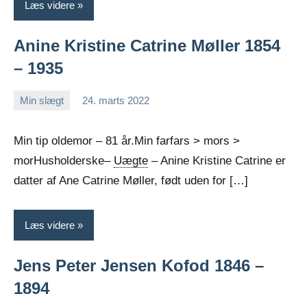
Læs videre
Anine Kristine Catrine Møller 1854
– 1935
Min slægt
24. marts 2022
Jens
En
Greiersen
kommentar
Min tip oldemor – 81 år.Min farfars > mors >
morHusholderske–
Uægte
– Anine Kristine Catrine er
datter af Ane Catrine Møller, født uden for […]
Læs videre
Jens Peter Jensen Kofod 1846 –
1894