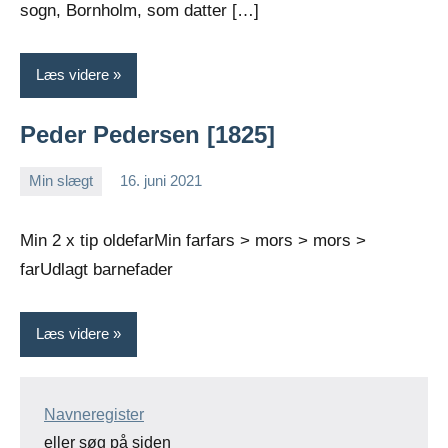
sogn, Bornholm, som datter […]
Læs videre
Peder Pedersen [1825]
Min slægt
16. juni 2021
Jens
Ingen
Greiersen
kommentarer
Min 2 x tip oldefarMin farfars > mors > mors >
farUdlagt barnefader
Læs videre
Navneregister
eller søg på siden