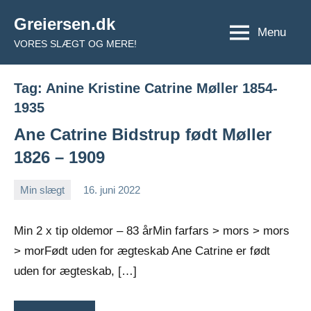
Videre
Greiersen.dk
til
Menu
VORES SLÆGT OG MERE!
indhold
Tag:
Anine Kristine Catrine Møller 1854-
1935
Ane Catrine Bidstrup født Møller
1826 – 1909
Min slægt
16. juni 2022
Jens
Ingen
Greiersen
kommentarer
Min 2 x tip oldemor – 83 årMin farfars > mors > mors
> morFødt uden for ægteskab Ane Catrine er født
uden for ægteskab, […]