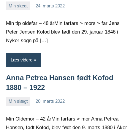
Min slægt
24. marts 2022
Jens
Ingen
Greiersen
kommentarer
Min tip oldefar – 48 årMin farfars > mors > far Jens
Peter Jensen Kofod blev født den 29. januar 1846 i
Nyker sogn på […]
Læs videre
Anna Petrea Hansen født Kofod
1880 – 1922
Min slægt
20. marts 2022
Jens
Ingen
Greiersen
kommentarer
Min Oldemor – 42 årMin farfars > mor Anna Petrea
Hansen, født Kofod, blev født den 9. marts 1880 i Åker