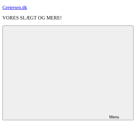
Videre
Greiersen.dk
til
VORES SLÆGT OG MERE!
indhold
Menu