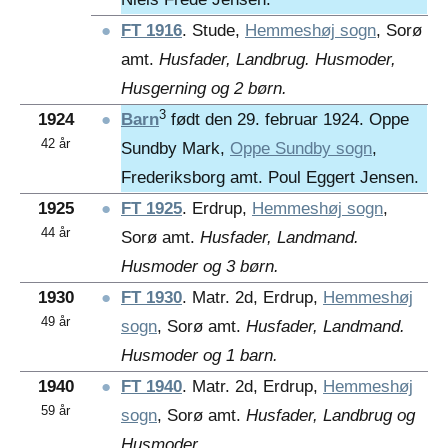
●
FT 1916
. Stude,
Hemmeshøj sogn
, Sorø
amt.
Husfader, Landbrug. Husmoder,
Husgerning og 2 børn.
3
1924
●
Barn
født den 29. februar 1924. Oppe
42 år
Sundby Mark,
Oppe Sundby sogn
,
Frederiksborg amt. Poul Eggert Jensen.
1925
●
FT 1925
. Erdrup,
Hemmeshøj sogn
,
44 år
Sorø amt.
Husfader, Landmand.
Husmoder og 3 børn.
1930
●
FT 1930
. Matr. 2d, Erdrup,
Hemmeshøj
49 år
sogn
, Sorø amt.
Husfader, Landmand.
Husmoder og 1 barn.
1940
●
FT 1940
. Matr. 2d, Erdrup,
Hemmeshøj
59 år
sogn
, Sorø amt.
Husfader, Landbrug og
Husmoder.