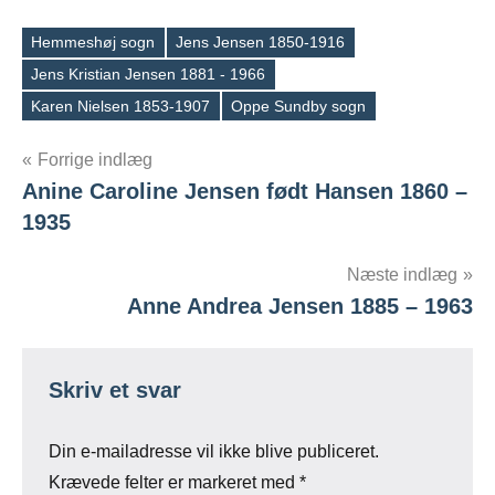
Hemmeshøj sogn
Jens Jensen 1850-1916
Jens Kristian Jensen 1881 - 1966
Tags
Karen Nielsen 1853-1907
Oppe Sundby sogn
Indlægsnavigation
Forrige indlæg
Anine Caroline Jensen født Hansen 1860 –
1935
Næste indlæg
Anne Andrea Jensen 1885 – 1963
Skriv et svar
Din e-mailadresse vil ikke blive publiceret.
Krævede felter er markeret med
*