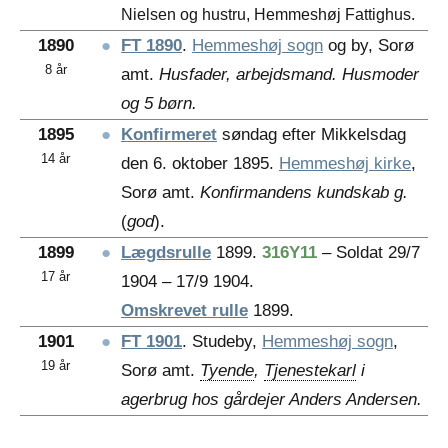
Nielsen og hustru, Hemmeshøj Fattighus.
1890
●
FT 1890
.
Hemmeshøj sogn
og by, Sorø
8 år
amt.
Husfader, arbejdsmand. Husmoder
og 5 børn.
1895
●
Konfirmeret
søndag efter Mikkelsdag
14 år
den 6. oktober 1895.
Hemmeshøj kirke
,
Sorø amt.
Konfirmandens kundskab g.
(
god
).
1899
●
Lægdsrulle
1899.
316Y11
– Soldat 29/7
17 år
1904 – 17/9 1904.
Omskrevet rulle
1899.
1901
●
FT 1901
. Studeby,
Hemmeshøj sogn
,
19 år
Sorø amt.
Tyende
,
Tjenestekarl
i
agerbrug hos gårdejer Anders Andersen.