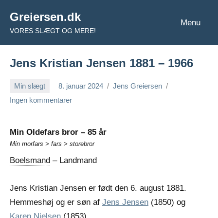
Videre
Greiersen.dk
til
Menu
VORES SLÆGT OG MERE!
indhold
Jens Kristian Jensen 1881 – 1966
Min slægt
8. januar 2024
Jens Greiersen
Ingen kommentarer
Min Oldefars bror – 85 år
Min morfars > fars > storebror
Boelsmand
– Landmand
Jens Kristian Jensen er født den 6. august 1881.
Hemmeshøj og er søn af
Jens Jensen
(1850) og
Karen Nielsen
(1853).