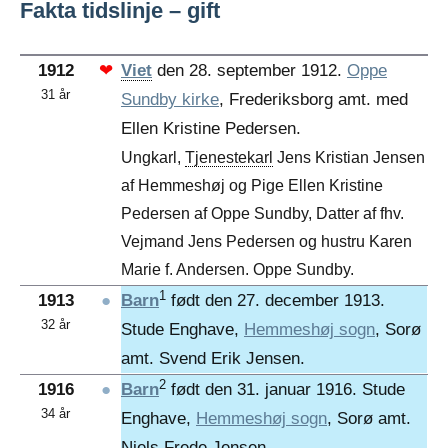
Fakta tidslinje – gift
1912
❤
Viet
den 28. september 1912.
Oppe
31 år
Sundby kirke
, Frederiksborg amt. med
Ellen Kristine Pedersen.
Ungkarl,
Tjenestekarl
Jens Kristian Jensen
af Hemmeshøj og Pige Ellen Kristine
Pedersen af Oppe Sundby, Datter af fhv.
Vejmand Jens Pedersen og hustru Karen
Marie f. Andersen. Oppe Sundby.
1
1913
●
Barn
født den 27. december 1913.
32 år
Stude Enghave,
Hemmeshøj sogn
, Sorø
amt. Svend Erik Jensen.
2
1916
●
Barn
født den 31. januar 1916. Stude
34 år
Enghave,
Hemmeshøj sogn
, Sorø amt.
Niels Frede Jensen.