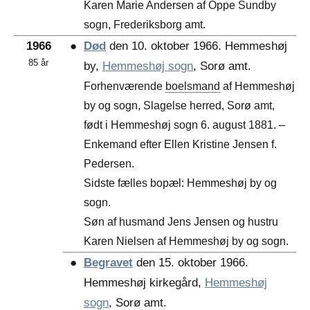
Karen Marie Andersen af Oppe Sundby
sogn, Frederiksborg amt.
1966
●
Død
den 10. oktober 1966. Hemmeshøj
85 år
by,
Hemmeshøj sogn
, Sorø amt.
Forhenværende
boelsmand
af Hemmeshøj
by og sogn, Slagelse herred, Sorø amt,
født i Hemmeshøj sogn 6. august 1881. –
Enkemand efter Ellen Kristine Jensen f.
Pedersen.
Sidste fælles bopæl: Hemmeshøj by og
sogn.
Søn af husmand Jens Jensen og hustru
Karen Nielsen af Hemmeshøj by og sogn.
●
Begravet
den 15. oktober 1966.
Hemmeshøj kirkegård,
Hemmeshøj
sogn
, Sorø amt.