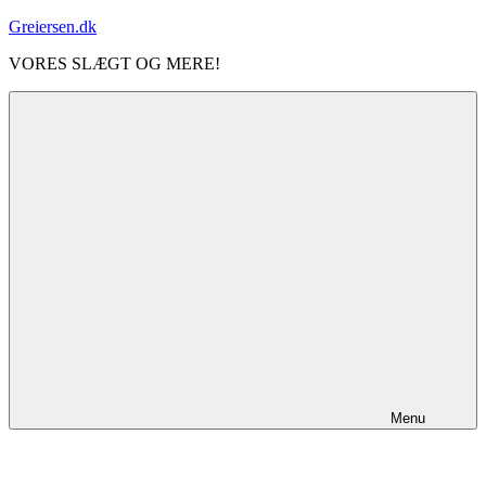
Videre
Greiersen.dk
til
VORES SLÆGT OG MERE!
indhold
Menu