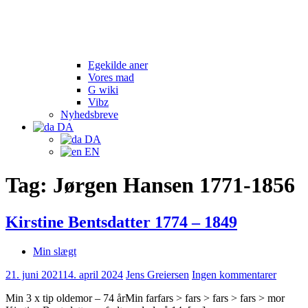
Egekilde aner
Vores mad
G wiki
Vibz
Nyhedsbreve
DA
DA
EN
Tag:
Jørgen Hansen 1771-1856
Kirstine Bentsdatter 1774 – 1849
Min slægt
21. juni 2021
14. april 2024
Jens Greiersen
Ingen kommentarer
Min 3 x tip oldemor – 74 årMin farfars > fars > fars > fars > mor