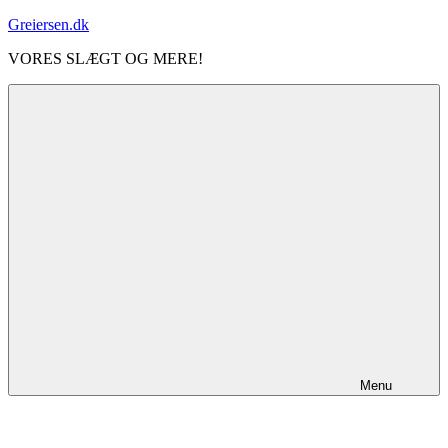
Videre
Greiersen.dk
til
VORES SLÆGT OG MERE!
indhold
Menu