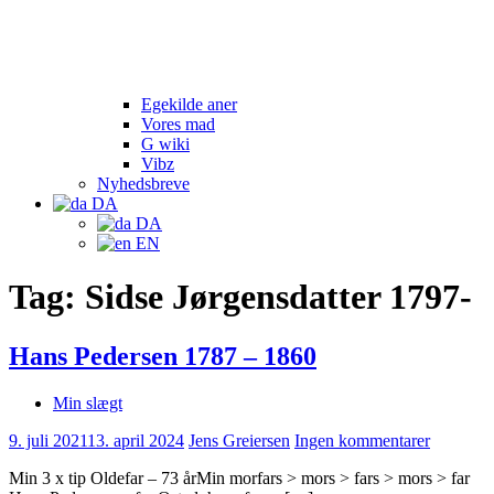
Egekilde aner
Vores mad
G wiki
Vibz
Nyhedsbreve
DA
DA
EN
Tag:
Sidse Jørgensdatter 1797-
Hans Pedersen 1787 – 1860
Min slægt
9. juli 2021
13. april 2024
Jens Greiersen
Ingen kommentarer
Min 3 x tip Oldefar – 73 årMin morfars > mors > fars > mors > far