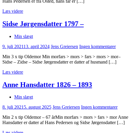
Hans Pedersen er fra Osted, hans far er […]
Læs videre
Sidse Jørgensdatter 1797 –
Min slægt
9. juli 2021
13. april 2024
Jens Greiersen
Ingen kommentarer
Min 3 x tip Oldemor Min morfars > mors > fars > mors > mor–
Sidse – Zidse – Sidse Jørgensdatter er datter af husmand […]
Læs videre
Anne Hansdatter 1826 – 1893
Min slægt
8. juli 2021
5. august 2025
Jens Greiersen
Ingen kommentarer
Min 2 x tip Oldemor – 67 årMin morfars > mors > fars > mor Anne
Hansdatter er datter af Hans Pedersen og Sidse Jørgensdatter […]
Læs videre