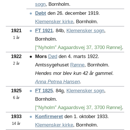
sogn
, Bornholm.
●
Døbt
den 26. december 1919.
Klemensker kirke
, Bornholm.
1921
●
FT 1921
. 84b,
Klemensker sogn
,
1 år
Bornholm.
[“Nyholm” Aagaardsvej 37, 3700 Rønne]
.
1922
●
Mors
Død
den 4. marts 1922.
2 år
Amtssygehuset
Rønne
, Bornholm.
Hendes mor blev kun 42 år gammel.
Anna Petrea Hansen
.
1925
●
FT 1825
. 84g,
Klemensker sogn
,
6 år
Bornholm.
[“Nyholm” Aagaardsvej 37, 3700 Rønne]
.
1933
●
Konfirmeret
den 1. oktober 1933.
14 år
Klemensker kirke
, Bornholm.