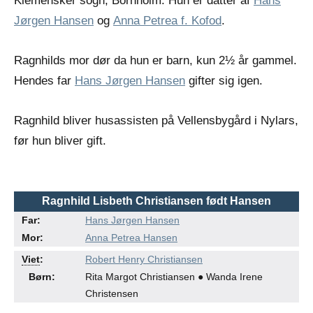
Klemensker sogn, Bornholm. Hun er datter af
Hans
Jørgen Hansen
og
Anna Petrea f. Kofod
.
Ragnhilds mor dør da hun er barn, kun 2½ år gammel.
Hendes far
Hans Jørgen Hansen
gifter sig igen.
Ragnhild bliver husassisten på Vellensbygård i Nylars,
før hun bliver gift.
Ragnhild Lisbeth Christiansen født Hansen
Far:
Hans Jørgen Hansen
Mor:
Anna Petrea Hansen
●
●
Viet
:
Robert Henry Christiansen
Børn:
Rita Margot Christiansen ● Wanda Irene
Christensen