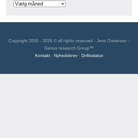
Copyright 2000 - 2026 © all rights reserved - Jens Greiersen -
Genus research Group™
Kontakt
-
Nyhedsbrev
-
Driftsstatus