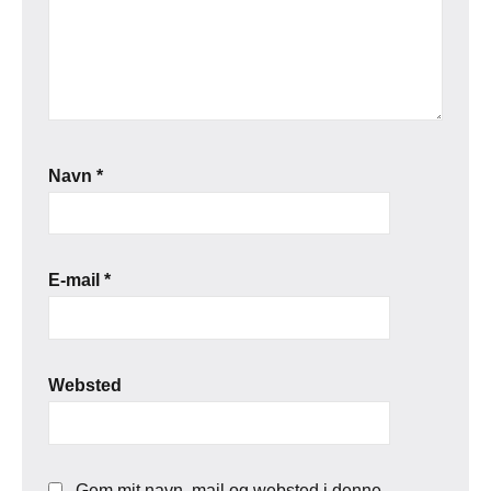
Navn
*
E-mail
*
Websted
Gem mit navn, mail og websted i denne