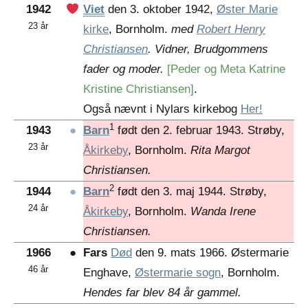
1942
Viet
den 3. oktober 1942,
Øster Marie
23 år
kirke
, Bornholm.
med
Robert Henry
Christiansen
. Vidner, Brudgommens
fader og moder.
[Peder og Meta Katrine
Kristine Christiansen]
.
Også nævnt i Nylars kirkebog
Her!
1
1943
●
Barn
født den 2. februar 1943. Strøby,
23 år
Åkirkeby
, Bornholm.
Rita Margot
Christiansen.
2
1944
●
Barn
født den 3. maj 1944. Strøby,
24 år
Åkirkeby
, Bornholm.
Wanda Irene
Christiansen.
1966
●
Fars
Død
den 9. mats 1966. Østermarie
46 år
Enghave,
Østermarie sogn
, Bornholm.
Hendes far blev 84 år gammel.