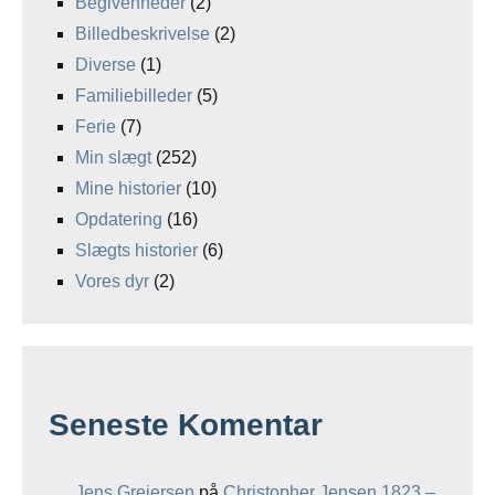
Begivenheder
(2)
Billedbeskrivelse
(2)
Diverse
(1)
Familiebilleder
(5)
Ferie
(7)
Min slægt
(252)
Mine historier
(10)
Opdatering
(16)
Slægts historier
(6)
Vores dyr
(2)
Seneste Komentar
Jens Greiersen
på
Christopher Jensen 1823 –