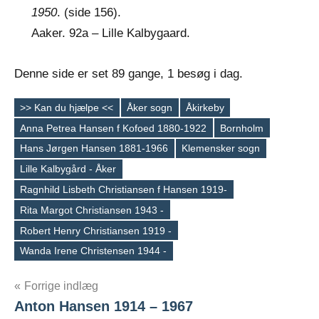
1950
. (side 156).
Aaker. 92a – Lille Kalbygaard.
Denne side er set 89 gange, 1 besøg i dag.
>> Kan du hjælpe <<
Åker sogn
Åkirkeby
Anna Petrea Hansen f Kofoed 1880-1922
Bornholm
Hans Jørgen Hansen 1881-1966
Klemensker sogn
Lille Kalbygård - Åker
Tags
Ragnhild Lisbeth Christiansen f Hansen 1919-
Rita Margot Christiansen 1943 -
Robert Henry Christiansen 1919 -
Wanda Irene Christensen 1944 -
Indlægsnavigation
Forrige indlæg
Anton Hansen 1914 – 1967