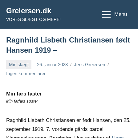
Videre
Greiersen.dk
til
Menu
VORES SLÆGT OG MERE!
indhold
Ragnhild Lisbeth Christiansen født
Hansen 1919 –
Min slægt
26. januar 2023
Jens Greiersen
Ingen kommentarer
Min fars faster
Min farfars søster
Ragnhild Lisbeth Christiansen er født Hansen, den 25.
september 1919. 7. vordende gårds parcel